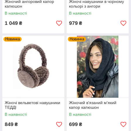
Жіночий ангоровий капор
Жіночі навушники в чорному
капюшон
кольорі з ангори
В наявності
В наявності
1 049
979
₴
₴
Новинка
Новинка
Жіночі вельветові навушники
Жіночий в'язаний м'який
ТЕДДІ
капор капюшон
В наявності
В наявності
849
699
₴
₴