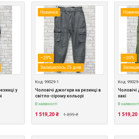
Новинка
Новинк
–20%
–20%
Залишилось 25 днів
Залиши
99029-1
99029
езинці у
Чоловічі джогери на резинці в
Чоловічі 
і
світло-сірому кольорі
хакі
В наявності
В наявност
1 519,20 ₴
1 519,20
1 899 ₴