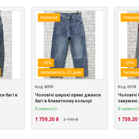
Новинка
Новинк
–20%
–20%
Залишилось 25 днів
Залиши
8099
6578
и багі в
Чоловічі широкі прямі джинси
Чоловічі
багі в блакитному кольорі
завужені
В наявності
В наявност
1 759,20 ₴
1 759,20
2 199 ₴