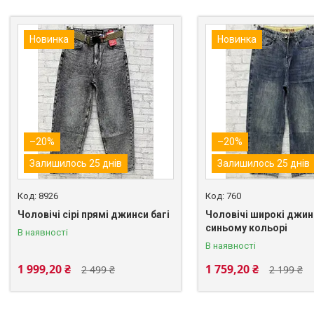
Новинка
Новинка
–20%
–20%
Залишилось 25 днів
Залишилось 25 днів
8926
760
Чоловічі сірі прямі джинси багі
Чоловічі широкі джинс
синьому кольорі
В наявності
В наявності
1 999,20 ₴
1 759,20 ₴
2 499 ₴
2 199 ₴