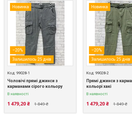
Новинка
Новинка
–20%
–20%
Залишилось 25 днів
Залишилось 25 днів
99028-1
99028-2
Чоловічі прямі джинси з
Прямі джинси з карма
карманами сірого кольору
кольорі хакі
В наявності
В наявності
1 479,20 ₴
1 479,20 ₴
1 849 ₴
1 849 ₴