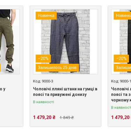
Новинка
Новинк
–20%
–20%
Залишилось 25 днів
Залиши
9000-3
9000-
о у
Чоловічі лляні штани на гумці в
Чоловічі 
поясі та привужені донизу
поясі та 
чорному 
В наявності
В наявност
1 479,20 ₴
1 479,20
1 849 ₴