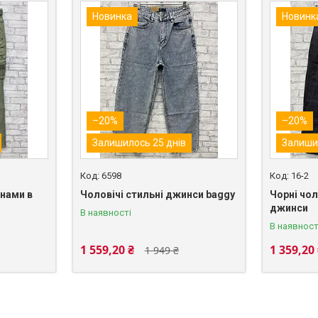
Новинка
Новинк
–20%
–20%
Залишилось 25 днів
Залиши
6598
16-2
нами в
Чоловічі стильні джинси baggy
Чорні чо
джинси
В наявності
В наявност
1 559,20 ₴
1 359,20
1 949 ₴