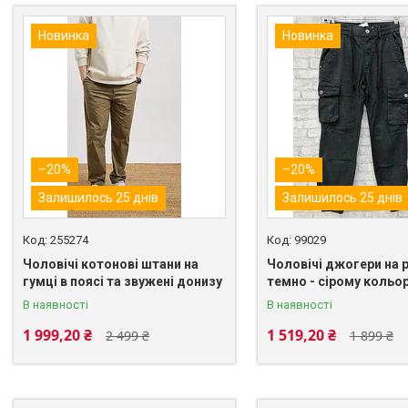
Новинка
Новинка
–20%
–20%
Залишилось 25 днів
Залишилось 25 днів
255274
99029
Чоловічі котонові штани на
Чоловічі джогери на р
гумці в поясі та звужені донизу
темно - сірому кольор
В наявності
В наявності
1 999,20 ₴
1 519,20 ₴
2 499 ₴
1 899 ₴