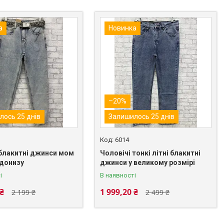
а
Новинка
–20%
лось 25 днів
Залишилось 25 днів
6014
 блакитні джинси мом
Чоловічі тонкі літні блакитні
 донизу
джинси у великому розмірі
і
В наявності
 ₴
1 999,20 ₴
2 199 ₴
2 499 ₴