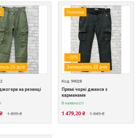
а
Новинка
–20%
лось 25 днів
Залишилось 25 днів
-2
99028
джогери на резинці
Прямі чорні джинси з
карманами
і
В наявності
 ₴
1 479,20 ₴
1 899 ₴
1 849 ₴