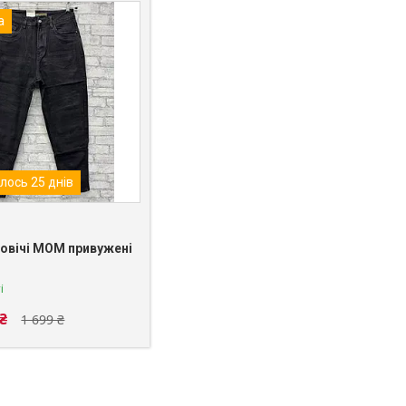
а
лось 25 днів
ловічі МОМ привужені
і
 ₴
1 699 ₴