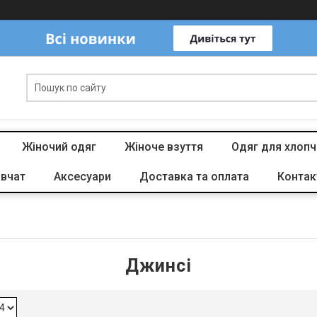
Жіночий одяг
Жіноче взуття
Одяг для хлопч
івчат
Аксесуари
Доставка та оплата
Контак
Джинсі