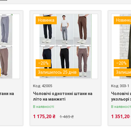
Новинка
Новинк
–20%
–20%
Залишилось 25 днів
Залиши
42005
303-1
тани на
Чоловічі однотонні штани на
Чоловічі 
літо на манжеті
укольорі 
В наявності
В наявност
1 175,20 ₴
1 351,20
1 469 ₴