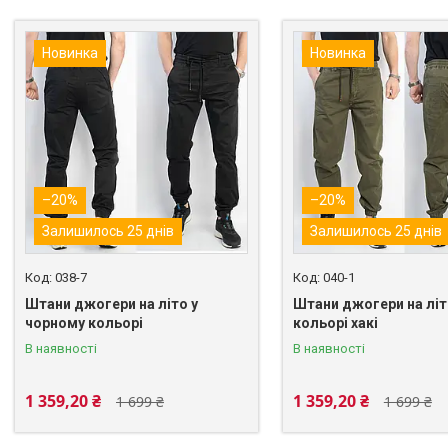
Новинка
Новинка
–20%
–20%
Залишилось 25 днів
Залишилось 25 днів
038-7
040-1
Штани джогери на літо у
Штани джогери на літ
чорному кольорі
кольорі хакі
В наявності
В наявності
1 359,20 ₴
1 359,20 ₴
1 699 ₴
1 699 ₴