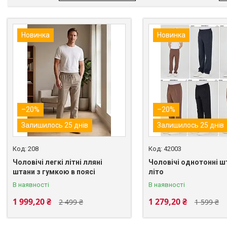
Новинка
Новинка
–20%
–20%
Залишилось 25 днів
Залишилось 25 днів
208
42003
Чоловічі легкі літні лляні
Чоловічі однотонні ш
штани з гумкою в поясі
літо
В наявності
В наявності
1 999,20 ₴
1 279,20 ₴
2 499 ₴
1 599 ₴