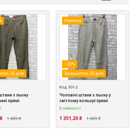
а
Новинка
–20%
лось 25 днів
Залишилось 25 днів
301-2
штани з льону
Чоловічі штани з льону у
хакі прямі
світлому кольорі прямі
і
В наявності
 ₴
1 351,20 ₴
1 689 ₴
1 689 ₴