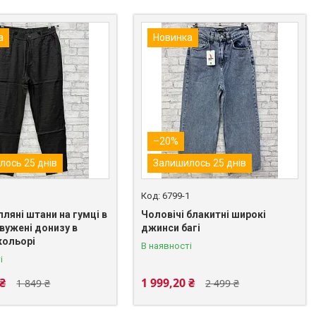
а
Новинка
–20%
лось 25 днів
Залишилось 25 днів
1
6799-1
лляні штани на гумці в
Чоловічі блакитні широкі
звужені донизу в
джинси багі
кольорі
В наявності
і
 ₴
1 999,20 ₴
1 849 ₴
2 499 ₴