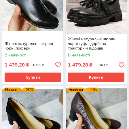
Жіночі натуральні шкіряні
Жіночі натуральні шкіряні
чорні туфлі дербі на
чорні лофери
тракторній підошві
В наявності
В наявності
1 439,20
1 479,20
₴
₴
1 799 ₴
1 849 ₴
Купити
Купити
Новинка
–20%
Новинка
–20%