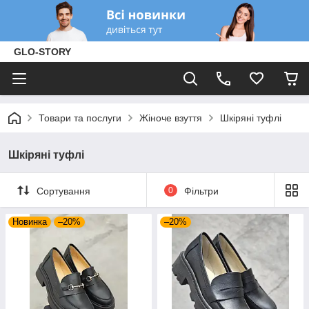
GLO-STORY
Товари та послуги
Жіноче взуття
Шкіряні туфлі
Шкіряні туфлі
Сортування
0
Фільтри
Новинка
–20%
–20%