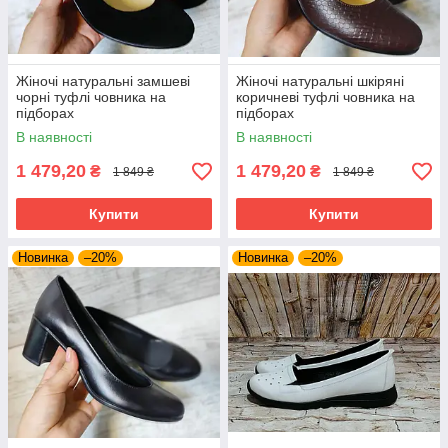
Жіночі натуральні замшеві
Жіночі натуральні шкіряні
чорні туфлі човника на
коричневі туфлі човника на
підборах
підборах
В наявності
В наявності
1 479,20
1 479,20
₴
₴
1 849 ₴
1 849 ₴
Купити
Купити
Новинка
–20%
Новинка
–20%