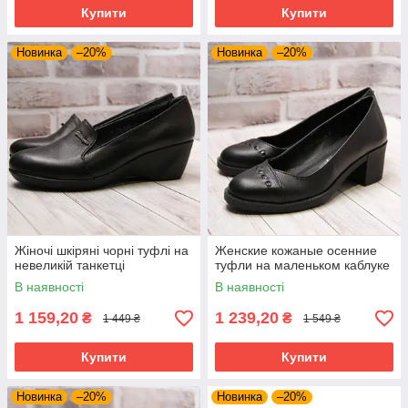
Купити
Купити
Новинка
–20%
Новинка
–20%
Жіночі шкіряні чорні туфлі на
Женские кожаные осенние
невеликій танкетці
туфли на маленьком каблуке
В наявності
В наявності
1 159,20
1 239,20
₴
₴
1 449 ₴
1 549 ₴
Купити
Купити
Новинка
–20%
Новинка
–20%