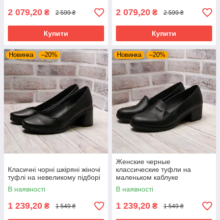
2 079,20
2 079,20
₴
₴
2 599 ₴
2 599 ₴
Купити
Купити
Новинка
–20%
Новинка
–20%
Женские черные
Класичні чорні шкіряні жіночі
классические туфли на
туфлі на невеликому підборі
маленьком каблуке
В наявності
В наявності
1 239,20
1 239,20
₴
₴
1 549 ₴
1 549 ₴