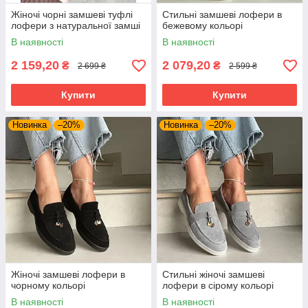
Жіночі чорні замшеві туфлі
Стильні замшеві лофери в
лофери з натуральної замші
бежевому кольорі
В наявності
В наявності
2 159,20
2 079,20
₴
₴
2 699 ₴
2 599 ₴
Купити
Купити
Новинка
–20%
Новинка
–20%
Жіночі замшеві лофери в
Стильні жіночі замшеві
чорному кольорі
лофери в сірому кольорі
В наявності
В наявності