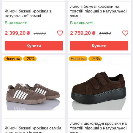
Жіночі бежеві кросівки на
Жіночі бежеві кросівки з
товстій підошві з натуральної
натуральної замші
замші
В наявності
В наявності
2 399,20
2 759,20
₴
₴
2 999 ₴
3 449 ₴
Купити
Купити
Новинка
–20%
Новинка
–20%
Жіночі шоколадні кросівки на
Жіночі бежеві кросівки самба
товстій підошві з натуральної
зі смужками із замші
замші