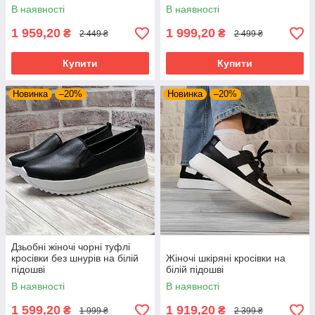
В наявності
В наявності
1 959,20
1 999,20
₴
₴
2 449 ₴
2 499 ₴
Купити
Купити
Новинка
–20%
Новинка
–20%
Дзьобні жіночі чорні туфлі
кросівки без шнурів на білій
Жіночі шкіряні кросівки на
підошві
білій підошві
В наявності
В наявності
1 599,20
1 919,20
₴
₴
1 999 ₴
2 399 ₴