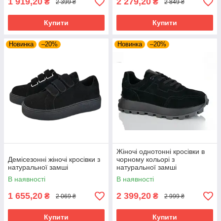
1 919,20
2 279,20
₴
₴
2 399 ₴
2 849 ₴
Купити
Купити
Новинка
–20%
Новинка
–20%
Жіночі однотонні кросівки в
Демісезонні жіночі кросівки з
чорному кольорі з
натуральної замші
натуральної замші
В наявності
В наявності
1 655,20
2 399,20
₴
₴
2 069 ₴
2 999 ₴
Купити
Купити