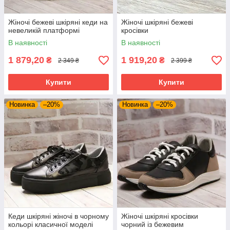
Жіночі бежеві шкіряні кеди на
Жіночі шкіряні бежеві
невеликій платформі
кросівки
В наявності
В наявності
1 879,20
1 919,20
₴
₴
2 349 ₴
2 399 ₴
Купити
Купити
Новинка
–20%
Новинка
–20%
Кеди шкіряні жіночі в чорному
Жіночі шкіряні кросівки
кольорі класичної моделі
чорний із бежевим