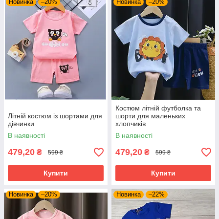
Новинка
–20%
Новинка
–20%
Костюм літній футболка та
Літній костюм із шортами для
шорти для маленьких
дівчинки
хлопчиків
В наявності
В наявності
479,20
479,20
₴
₴
599 ₴
599 ₴
Купити
Купити
Новинка
–20%
Новинка
–22%