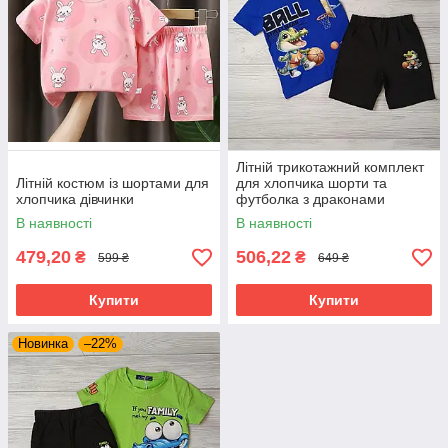
Літній трикотажний комплект
Літній костюм із шортами для
для хлопчика шорти та
хлопчика дівчинки
футболка з драконами
В наявності
В наявності
479,20
506,22
₴
₴
599 ₴
649 ₴
Купити
Купити
Новинка
–22%