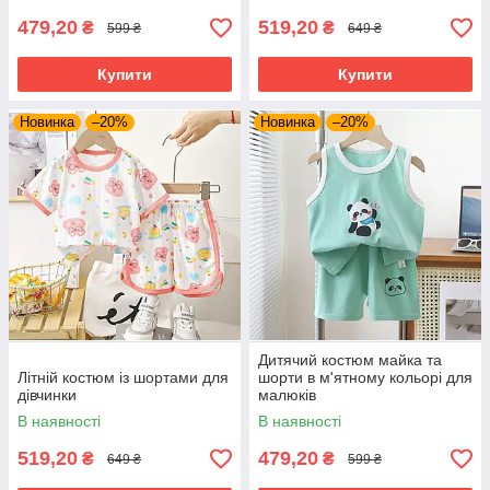
479,20
519,20
₴
₴
599 ₴
649 ₴
Купити
Купити
Новинка
–20%
Новинка
–20%
Дитячий костюм майка та
Літній костюм із шортами для
шорти в м'ятному кольорі для
дівчинки
малюків
В наявності
В наявності
519,20
479,20
₴
₴
649 ₴
599 ₴