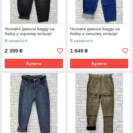
Чоловічі джинси baggy на
Чоловічі джинси baggy на
байці у чорному кольорі
байку в синьому кольорі
В наявності
В наявності
2 399
1 649
₴
₴
Купити
Купити