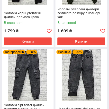
Чоловічі утеплені джогери
Чоловічі чорні утеплені
великого розміру в кольорі
джинси прямого крою
хакі
В наявності
В наявності
1 799
1 699
₴
₴
Купити
Купити
Топ продажів
–20%
Новинка
–20%
Чоловічі сірі теплі джинси
джогери з кишенями у
Чоловічі зимові сірі джинси