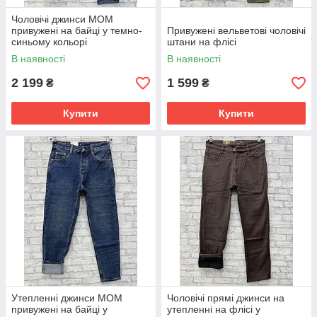
Чоловічі джинси MOM
привужені на байці у темно-
Привужені вельветові чоловічі
синьому кольорі
штани на флісі
В наявності
В наявності
2 199
1 599
₴
₴
Купити
Купити
Утепленні джинси MOM
Чоловічі прямі джинси на
привужені на байці у
утепленні на флісі у