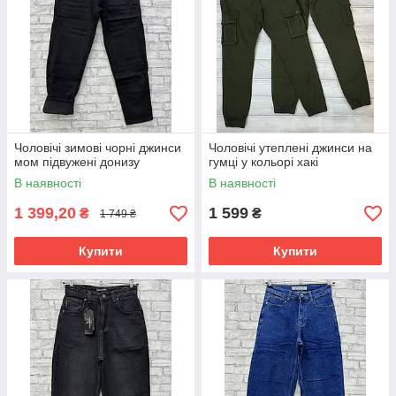
Чоловічі зимові чорні джинси
Чоловічі утеплені джинси на
мом підвужені донизу
гумці у кольорі хакі
В наявності
В наявності
1 399,20
1 599
₴
₴
1 749 ₴
Купити
Купити