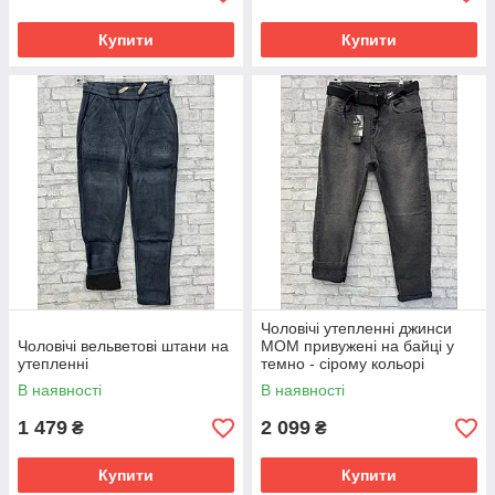
Купити
Купити
Чоловічі утепленні джинси
Чоловічі вельветові штани на
MOM привужені на байці у
утепленні
темно - сірому кольорі
В наявності
В наявності
1 479
2 099
₴
₴
Купити
Купити