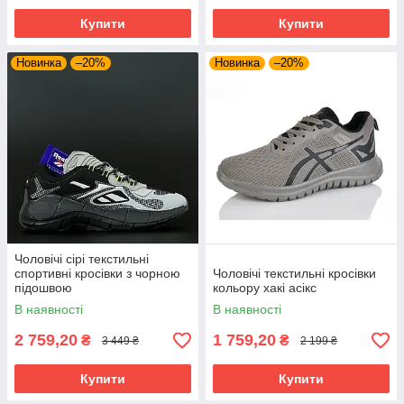
Купити
Купити
Новинка
–20%
Новинка
–20%
Чоловічі сірі текстильні
спортивні кросівки з чорною
Чоловічі текстильні кросівки
підошвою
кольору хакі асікс
В наявності
В наявності
2 759,20
1 759,20
₴
₴
3 449 ₴
2 199 ₴
Купити
Купити