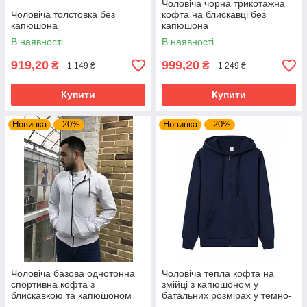
Чоловіча чорна трикотажна
Чоловіча толстовка без
кофта на блискавці без
капюшона
капюшона
В наявності
В наявності
919,20
999,20
₴
₴
1 149 ₴
1 249 ₴
Купити
Купити
Новинка
–20%
Новинка
–20%
Чоловіча базова однотонна
Чоловіча тепла кофта на
спортивна кофта з
змійці з капюшоном у
блискавкою та капюшоном
батальних розмірах у темно-
синьому кольорі