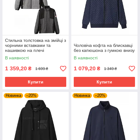
Стильна толстовка на змійці з
чорними вставками та
Чоловіча кофта на блискавці
нашивкою на плечі
без капюшона з гумкою внизу
В наявності
В наявності
1 359,20
1 079,20
₴
₴
1 699 ₴
1 349 ₴
Купити
Купити
Новинка
–20%
Новинка
–20%