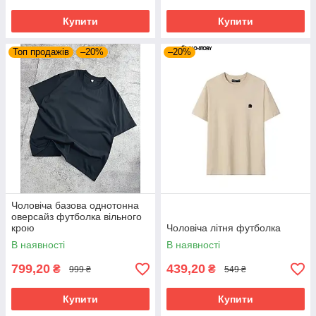
Купити
Купити
Топ продажів
–20%
–20%
Чоловіча базова однотонна
оверсайз футболка вільного
крою
Чоловіча літня футболка
В наявності
В наявності
799,20
439,20
₴
₴
999 ₴
549 ₴
Купити
Купити