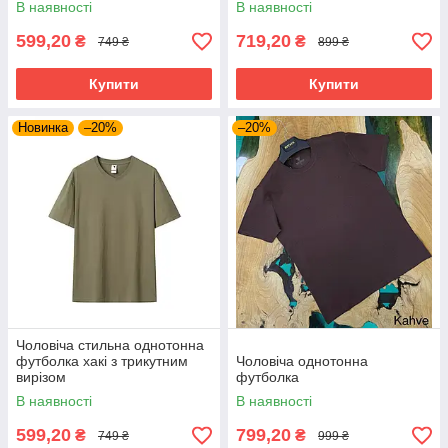
В наявності
В наявності
599,20
719,20
₴
₴
749 ₴
899 ₴
Купити
Купити
Новинка
–20%
–20%
Чоловіча стильна однотонна
футболка хакі з трикутним
Чоловіча однотонна
вирізом
футболка
В наявності
В наявності
599,20
799,20
₴
₴
749 ₴
999 ₴