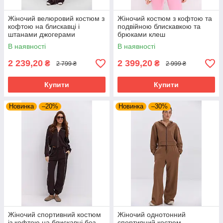
Жіночий велюровий костюм з
Жіночий костюм з кофтою та
кофтою на блискавці і
подвійною блискавкою та
штанами джогерами
брюками клеш
В наявності
В наявності
2 239,20
2 399,20
₴
₴
2 799 ₴
2 999 ₴
Купити
Купити
Новинка
–20%
Новинка
–30%
Жіночий спортивний костюм
Жіночий однотонний
із кофтою на блискавці без
спортивний костюм