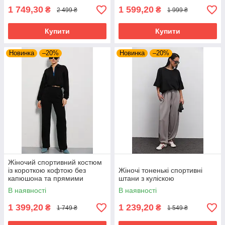
1 749,30
1 599,20
₴
₴
2 499 ₴
1 999 ₴
Купити
Купити
Новинка
–20%
Новинка
–20%
Жіночий спортивний костюм
із короткою кофтою без
Жіночі тоненькі спортивні
капюшона та прямими
штани з куліскою
штанами
В наявності
В наявності
1 399,20
1 239,20
₴
₴
1 749 ₴
1 549 ₴