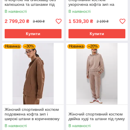
капюшона та штанами під
укорочена кофта зип на
гумку знизу
блискавці та широкі штани
В наявності
В наявності
2 799,20
1 539,30
₴
₴
3 499 ₴
2 199 ₴
Купити
Купити
Новинка
–30%
Новинка
–20%
Жіночий спортивний костюм
подовжена кофта зип і
Жіночий спортивний костюм
широкі штани в коричневому
двійка худі та штани під гумку
кольорі
В наявності
В наявності