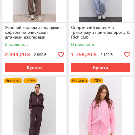
Жіночий костюм з плащівки з
Спортивний костюм з
кофтою на блискавці і
трикотажу з принтом Sporty &
штанами джогерами
Rich club
В наявності
В наявності
2 399,20
1 759,20
₴
₴
2 999 ₴
2 199 ₴
Купити
Купити
Новинка
–20%
Новинка
–20%