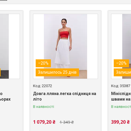
–20%
–20%
Залишилось 25 днів
Залиши
22072
35387
го
Довга лляна легка спідниця на
Мініспідн
ьорах
літо
швами на
В наявності
В наявност
1 079,20 ₴
399,20 ₴
1 349 ₴