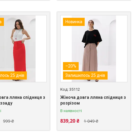
а
Новинка
–20%
лось 25 днів
Залишилось 25 днів
35112
овга лляна спідниця з
Жіноча довга лляна спідниця з
 ззаду
розрізом
і
В наявності
839,20 ₴
999 ₴
1 049 ₴