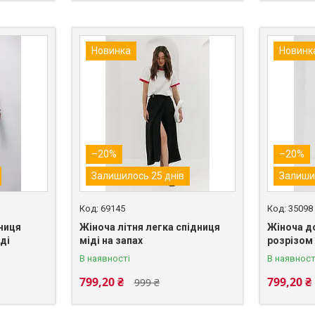
Новинка
Новинк
–20%
–20%
Залишилось 25 днів
Залиши
69145
35098
ниця
Жіноча літня легка спідниця
Жіноча д
ді
міді на запах
розрізом
В наявності
В наявност
799,20 ₴
799,20 ₴
999 ₴