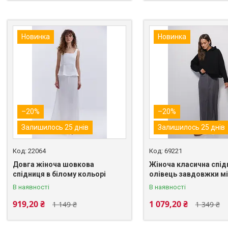
Новинка
Новинка
–20%
–20%
Залишилось 25 днів
Залишилось 25 днів
22064
69221
Довга жіноча шовкова
Жіноча класична спід
спідниця в білому кольорі
олівець завдовжки мі
В наявності
В наявності
919,20 ₴
1 079,20 ₴
1 149 ₴
1 349 ₴