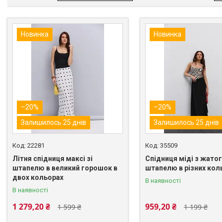
Новинка
Новинка
–20%
–20%
Залишилось 25 днів
Залишилось 25 днів
22281
35509
Літня спідниця максі зі
Спідниця міді з жато
штапелю в великий горошок в
штапелю в різних кол
двох кольорах
В наявності
В наявності
1 279,20 ₴
959,20 ₴
1 599 ₴
1 199 ₴