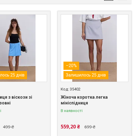
–20%
лось 25 днів
Залишилось 25 днів
35402
иця з віскози зі
Жіноча коротка легка
зовні
мініспідниця
і
В наявності
559,20 ₴
499 ₴
699 ₴