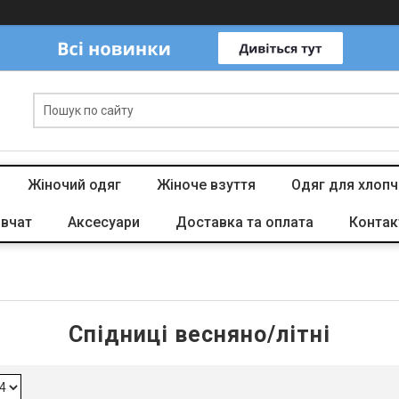
Жіночий одяг
Жіноче взуття
Одяг для хлопч
івчат
Аксесуари
Доставка та оплата
Контак
Спідниці весняно/літні