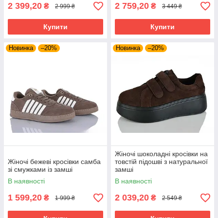
2 399,20
2 759,20
₴
₴
2 999 ₴
3 449 ₴
Купити
Купити
Новинка
–20%
Новинка
–20%
Жіночі шоколадні кросівки на
Жіночі бежеві кросівки самба
товстій підошві з натуральної
зі смужками із замші
замші
В наявності
В наявності
1 599,20
2 039,20
₴
₴
1 999 ₴
2 549 ₴