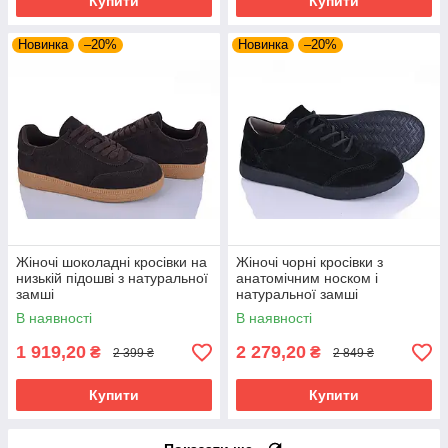
Купити
Купити
Новинка
–20%
Новинка
–20%
Жіночі шоколадні кросівки на
Жіночі чорні кросівки з
низькій підошві з натуральної
анатомічним носком і
замші
натуральної замші
В наявності
В наявності
1 919,20
2 279,20
₴
₴
2 399 ₴
2 849 ₴
Купити
Купити