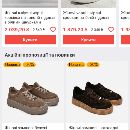
Жіночі шкіряні чорні
Жіночі чорні шкіряні
Жіно
кросівки на товстій підошві
кросівки на білій підошві
крос
з білими шнурками
2 039,20
1 879,20
1 9
₴
₴
2 549 ₴
2 349 ₴
Купити
Купити
Акційні пропозиції та новинки
Новинка
–20%
Новинка
–20%
Жіночі замшеві бежеві
Жіночі замшеві шоколадні