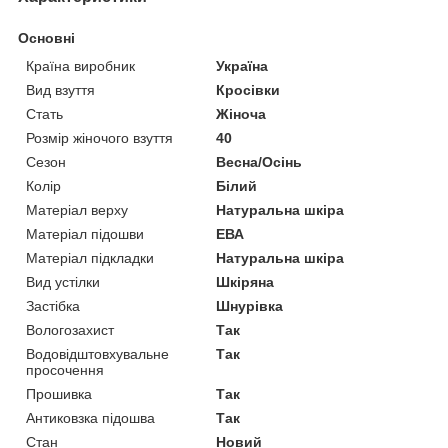
Основні
Країна виробник
Україна
Вид взуття
Кросівки
Стать
Жіноча
Розмір жіночого взуття
40
Сезон
Весна/Осінь
Колір
Білий
Матеріал верху
Натуральна шкіра
Матеріал підошви
ЕВА
Матеріал підкладки
Натуральна шкіра
Вид устілки
Шкіряна
Застібка
Шнурівка
Вологозахист
Так
Водовідштовхувальне
Так
просочення
Прошивка
Так
Антиковзка підошва
Так
Стан
Новий