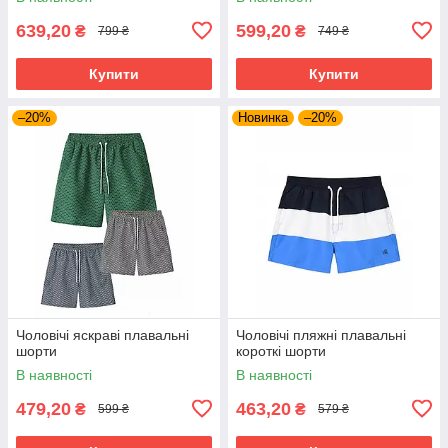
639,20
599,20
₴
₴
799 ₴
749 ₴
Купити
Купити
–20%
Новинка
–20%
Чоловічі яскраві плавальні
Чоловічі пляжні плавальні
шорти
короткі шорти
В наявності
В наявності
479,20
463,20
₴
₴
599 ₴
579 ₴