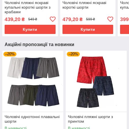
Чоловічі пляжні яскраві
Чоловічі пляжні яскраві
Чоло
купальні короткі шорти з
короткі шорти
купа
крабами
439,20
479,20
399
₴
₴
549 ₴
599 ₴
Купити
Купити
Акційні пропозиції та новинки
–20%
–20%
Чоловічі однотонні плавальні
Чоловічі пляжні шорти з
шорти
принтом
В наявності
В наявності