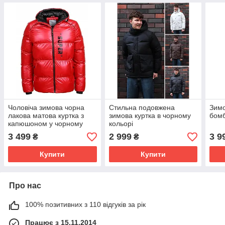
Чоловіча зимова чорна
Стильна подовжена
Зимо
лакова матова куртка з
зимова куртка в чорному
бом
капюшоном у чорному
кольорі
кольорі
3 499
2 999
3 9
₴
₴
Купити
Купити
Про нас
100% позитивних з 110 відгуків за рік
Працює з 15.11.2014