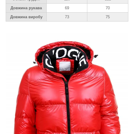
Довжина рукава
69
70
Довжина виробу
73
75