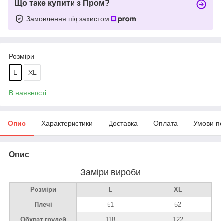
Що таке купити з Пром?
Замовлення під захистом
Розміри
L
XL
В наявності
Опис
Характеристики
Доставка
Оплата
Умови п
Опис
Заміри вироби
Розміри
L
XL
Плечі
51
52
Обхват грудей
118
122