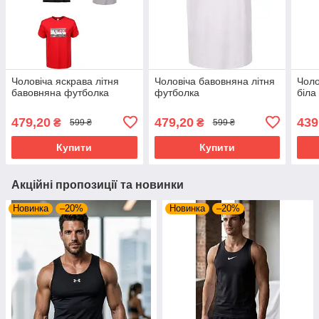
Чоловіча яскрава літня
Чоловіча бавовняна літня
Чоло
бавовняна футболка
футболка
біла
479,20
479,20
439
₴
₴
599 ₴
599 ₴
Купити
Купити
Акційні пропозиції та новинки
Новинка
–20%
Новинка
–20%