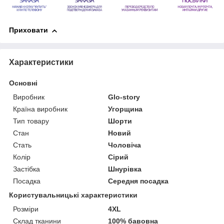
Приховати
Характеристики
Основні
Виробник
Glo-story
Країна виробник
Угорщина
Тип товару
Шорти
Стан
Новий
Стать
Чоловіча
Колір
Сірий
Застібка
Шнурівка
Посадка
Середня посадка
Користувальницькі характеристики
Розміри
4XL
Склад тканини
100% бавовна