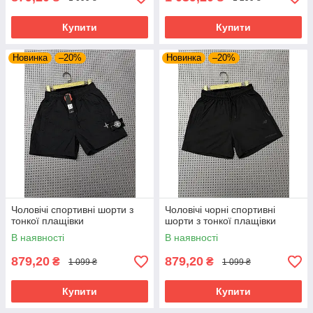
Купити
Купити
Новинка
–20%
Новинка
–20%
Чоловічі спортивні шорти з
Чоловічі чорні спортивні
тонкої плащівки
шорти з тонкої плащівки
В наявності
В наявності
879,20
879,20
₴
₴
1 099 ₴
1 099 ₴
Купити
Купити