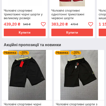
Чоловічі спортивні
Чоловічі спортивні
Чоло
трикотажні чорні шорти у
однотонні трикотажні
спор
великому розмірі
червоні шорти
кише
розм
439,20
383,20
1 1
₴
₴
549 ₴
479 ₴
Купити
Купити
Акційні пропозиції та новинки
Новинка
–20%
Новинка
–20%
Чоловічі спортивні чорні
Чоловічі спортивні шорти з