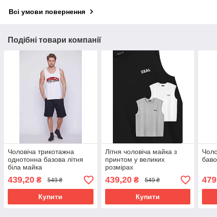
Всі умови повернення
Подібні товари компанії
Чоловіча трикотажна
Літня чоловіча майка з
Чоло
однотонна базова літня
принтом у великих
баво
біла майка
розмірах
439,20
439,20
479
₴
₴
549 ₴
549 ₴
Купити
Купити