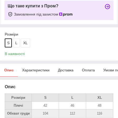
Що таке купити з Пром?
Замовлення під захистом
Розміри
S
L
XL
В наявності
Опис
Характеристики
Доставка
Оплата
Умови п
Опис
Розміри
S
L
XL
Плечі
42
46
48
Обхват груди
104
112
116