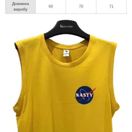
Довжина
68
70
71
виробу