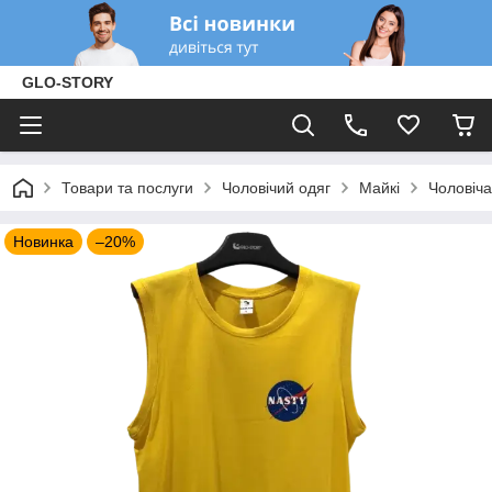
GLO-STORY
Товари та послуги
Чоловічий одяг
Майкі
Чоловіча
Новинка
–20%