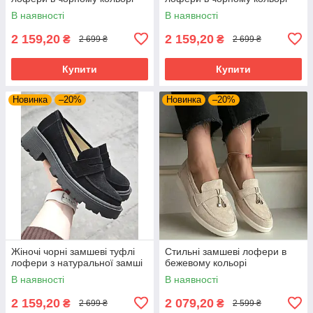
В наявності
В наявності
2 159,20
2 159,20
₴
₴
2 699 ₴
2 699 ₴
Купити
Купити
Новинка
–20%
Новинка
–20%
Жіночі чорні замшеві туфлі
Стильні замшеві лофери в
лофери з натуральної замші
бежевому кольорі
В наявності
В наявності
2 159,20
2 079,20
₴
₴
2 699 ₴
2 599 ₴