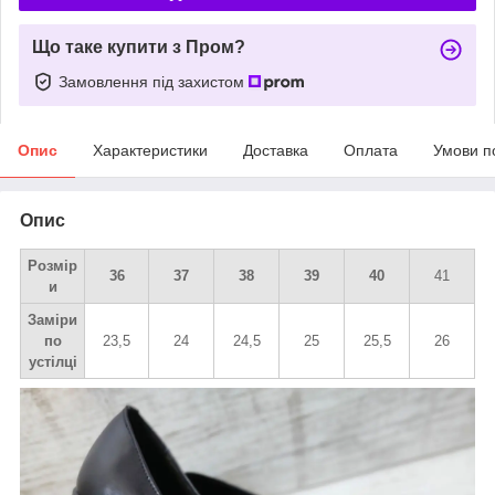
Що таке купити з Пром?
Замовлення під захистом
Опис
Характеристики
Доставка
Оплата
Умови п
Опис
Розмір
36
37
38
39
40
41
и
Заміри
по
23,5
24
24,5
25
25,5
26
устілці