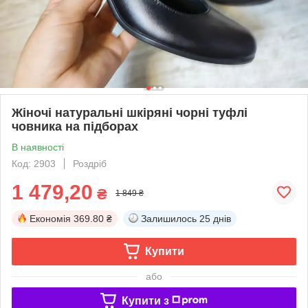
Жіночі натуральні шкіряні чорні туфлі
човника на підборах
В наявності
Код: 2903
Роздріб
1 479,20
₴
1 849 ₴
Економія
369.80 ₴
Залишилось
25 днів
Купити
або
Купити з