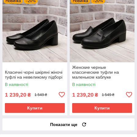
Новинка
–20%
Новинка
–20%
Женские черные
Класичні чорні шкіряні жіночі
классические туфли на
туфлі на невеликому підборі
маленьком каблуке
В наявності
В наявності
1 239,20
1 239,20
₴
₴
1 549 ₴
1 549 ₴
Купити
Купити
Показати ще