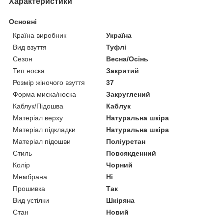
Характеристики
Основні
Країна виробник
Україна
Вид взуття
Туфлі
Сезон
Весна/Осінь
Тип носка
Закритий
Розмір жіночого взуття
37
Форма миска/носка
Закруглений
Каблук/Підошва
Каблук
Матеріал верху
Натуральна шкіра
Матеріал підкладки
Натуральна шкіра
Матеріал підошви
Поліуретан
Стиль
Повсякденний
Колір
Чорний
Мембрана
Ні
Прошивка
Так
Вид устілки
Шкіряна
Стан
Новий