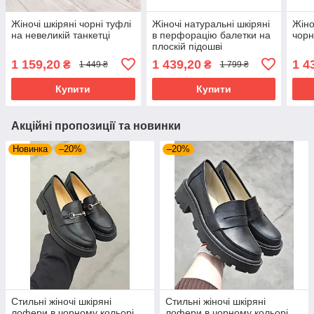
Жіночі шкіряні чорні туфлі
Жіночі натуральні шкіряні
Жіно
на невеликій танкетці
в перфорацію балетки на
чорн
плоскій підошві
1 159,20
1 439,20
1 4
₴
₴
1 449 ₴
1 799 ₴
Купити
Купити
Акційні пропозиції та новинки
Новинка
–20%
–20%
Стильні жіночі шкіряні
Стильні жіночі шкіряні
лофери в чорному кольорі
лофери в чорному кольорі