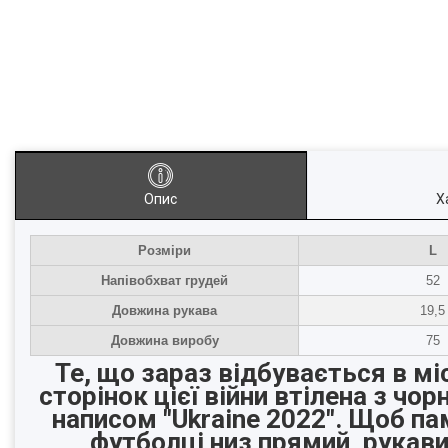
Опис
Х
Розміри
L
Напівобхват грудей
52
Довжина рукава
19,5
Довжина виробу
75
Те, що зараз відбувається в міс
сторінок цієї війни втілена з ч
написом "Ukraine 2022". Щоб пам
футболці низ прямий, рукави