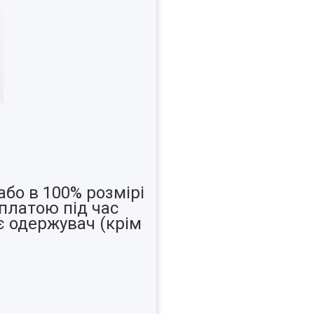
бо в 100% розмірі
латою під час
є одержувач (крім