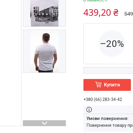
В наявності
439,20 ₴
549
–20%
Купити
+380 (66) 283-34-42
повернення товару п