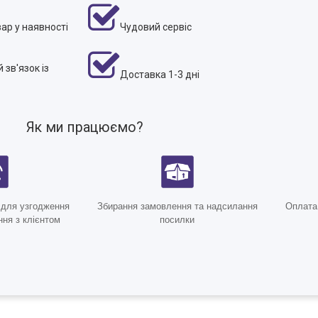
ар у наявності
Чудовий сервіс
зв'язок із
Доставка 1-3 дні
Як ми працюємо?
 для узгодження
Збирання замовлення та надсилання
Оплата
ня з клієнтом
посилки