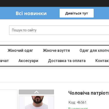
Жіночий одяг
Жіноче взуття
Одяг для хлопч
івчат
Аксесуари
Доставка та оплата
Контак
Чоловіча патріо
Код:
46561