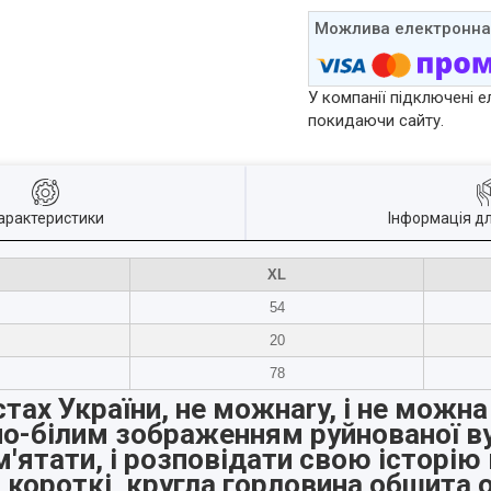
У компанії підключені е
покидаючи сайту.
арактеристики
Інформація д
XL
54
20
78
тах України, не можнаry, і не можна
орно-білим зображенням руйнованої в
'ятати, і розповідати свою історію 
 короткі, кругла горловина обшита