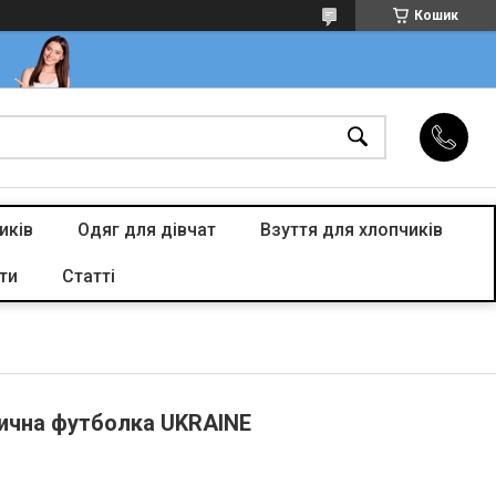
Кошик
иків
Одяг для дівчат
Взуття для хлопчиків
ти
Статті
тична футболка UKRAINE