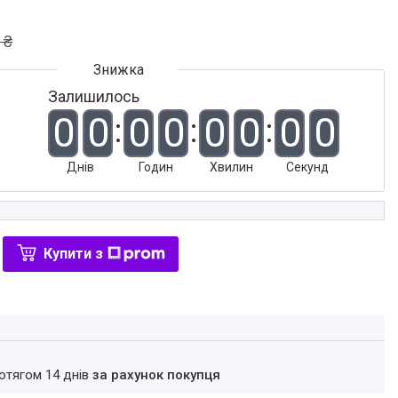
 ₴
Залишилось
0
0
0
0
0
0
0
0
Днів
Годин
Хвилин
Секунд
Купити з
ротягом 14 днів
за рахунок покупця