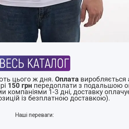
ть цього ж дня.
Оплата
виробляється а
рі
150 грн
передоплати з подальшою оп
 компаніями 1-3 дні, доставку оплачу
озицій із безплатною доставкою).
Наші переваги: