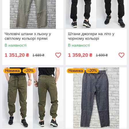
Чоловічі штани з льону у
Штани джогери на літо у
світлому кольорі прямі
чорному кольорі
В наявності
В наявності
1 351,20
1 359,20
₴
₴
1 689 ₴
1 699 ₴
Новинка
–20%
Новинка
–20%