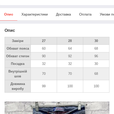
Опис
Характеристики
Доставка
Оплата
Умови п
Опис
Заміри
27
28
30
Обхват пояса
60
64
68
Обхват стегон
90
92
96
Посадка
32
32
30
Внутрішній
70
70
68
шов
Довжина
99
100
100
виробу