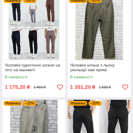
Новинка
–20%
Новинка
–20%
Чоловічі однотонні штани на
Чоловічі штани з льону
літо на манжеті
укольорі хакі прямі
В наявності
В наявності
1 175,20
1 351,20
₴
₴
1 469 ₴
1 689 ₴
Новинка
–20%
Новинка
–20%