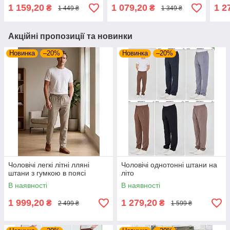
1 159,20
1 079,20
1 2
₴
₴
1 449 ₴
1 349 ₴
Акційні пропозиції та новинки
Новинка
–20%
Новинка
–20%
Чоловічі легкі літні лляні
Чоловічі однотонні штани на
штани з гумкою в поясі
літо
В наявності
В наявності
1 999,20
1 279,20
₴
₴
2 499 ₴
1 599 ₴