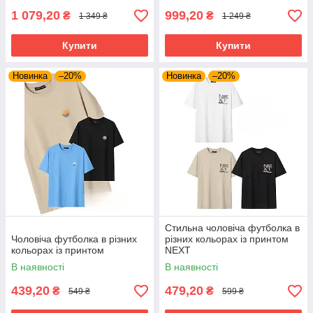
1 079,20
999,20
₴
₴
1 349 ₴
1 249 ₴
Купити
Купити
Новинка
–20%
Новинка
–20%
Стильна чоловіча футболка в
Чоловіча футболка в різних
різних кольорах із принтом
кольорах із принтом
NEXT
В наявності
В наявності
439,20
479,20
₴
₴
549 ₴
599 ₴