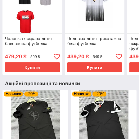
Чоловіча яскрава літня
Чоловіча літня трикотажна
Чоло
бавовняна футболка
біла футболка
яскр
фут
479,20
439,20
439
₴
₴
599 ₴
549 ₴
Купити
Купити
Акційні пропозиції та новинки
Новинка
–20%
Новинка
–20%