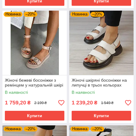
Купити
Купити
Новинка
–20%
Новинка
–20%
Жіночі бежеві босоніжки з
Жіночі шкіряні босоніжки на
ремінцем у натуральній шкірі
липучці в трьох кольорах
В наявності
В наявності
1 759,20
1 239,20
₴
₴
2 199 ₴
1 549 ₴
Купити
Купити
Новинка
–20%
Новинка
–20%