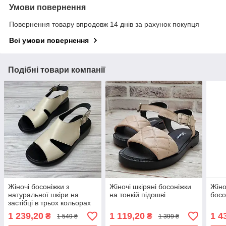
Умови повернення
Повернення товару впродовж 14 днів за рахунок покупця
Всі умови повернення
Подібні товари компанії
Жіночі босоніжки з
Жіночі шкіряні босоніжки
Жіно
натуральної шкіри на
на тонкій підошві
босо
застібці в трьох кольорах
1 239,20
1 119,20
1 4
₴
₴
1 549 ₴
1 399 ₴