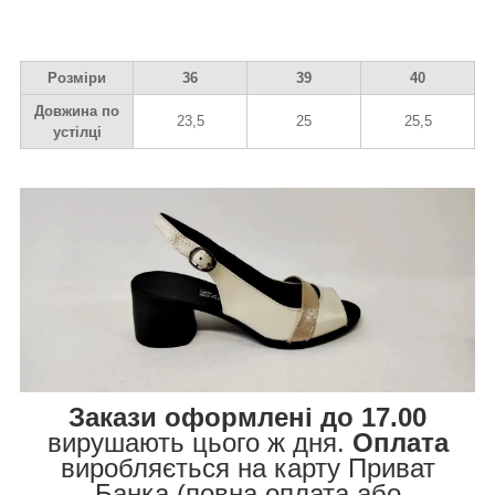
Розміри
36
39
40
Довжина по
23,5
25
25,5
устілці
Закази оформлені до 17.00
вирушають цього ж дня.
Оплата
виробляється на карту Приват
Банка (повна оплата або