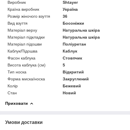
Виробник
Shtayer
Країна виробник
Україна
Розмір жіночого взуття
36
Вид взуття
Босоніжки
Матеріал верху
Натуральна шкіра
Матеріал підкладки
Натуральна шкіра
Матеріал підошви
Поліуретан
Каблук/Підошва
Каблук
Фасон каблука
Стовпчик
Висота каблука (см)
5
Тип носка
Відкритий
Форма миска/носка
Закруглений
Колір
Бежевий
Стан
Новий
Приховати
Умови доставки