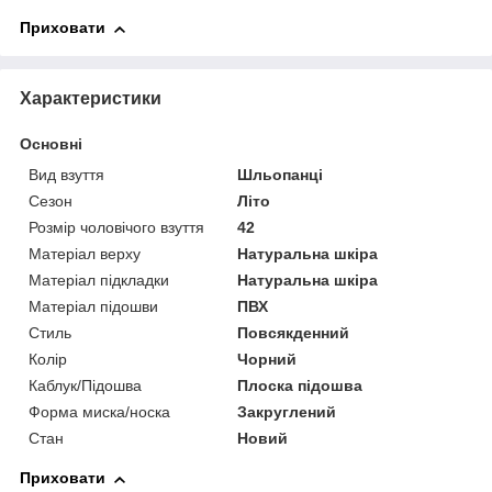
Приховати
Характеристики
Основні
Вид взуття
Шльопанці
Сезон
Літо
Розмір чоловічого взуття
42
Матеріал верху
Натуральна шкіра
Матеріал підкладки
Натуральна шкіра
Матеріал підошви
ПВХ
Стиль
Повсякденний
Колір
Чорний
Каблук/Підошва
Плоска підошва
Форма миска/носка
Закруглений
Стан
Новий
Приховати