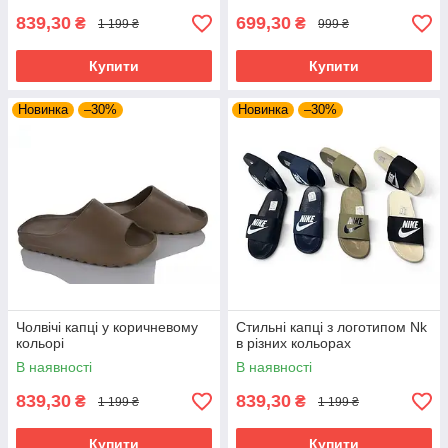
839,30
699,30
₴
₴
1 199 ₴
999 ₴
Купити
Купити
Новинка
–30%
Новинка
–30%
Чолвічі капці у коричневому
Стильні капці з логотипом Nk
кольорі
в різних кольорах
В наявності
В наявності
839,30
839,30
₴
₴
1 199 ₴
1 199 ₴
Купити
Купити