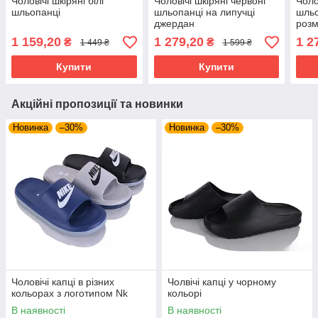
Чоловічі шкіряні білі
Чоловічі шкіряні червоні
Чоло
шльопанці
шльопанці на липучці
шльо
джердан
розм
1 159,20
1 279,20
1 2
₴
₴
1 449 ₴
1 599 ₴
Купити
Купити
Акційні пропозиції та новинки
Новинка
–30%
Новинка
–30%
Чоловічі капці в різних
Чолвічі капці у чорному
кольорах з логотипом Nk
кольорі
В наявності
В наявності