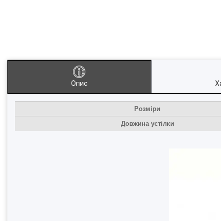
Опис
Х
Розміри
Довжина устілки