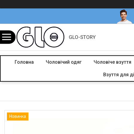
GLO-STORY
Головна
Чоловічий одяг
Чоловіче взуття
Взуття для д
Новинка