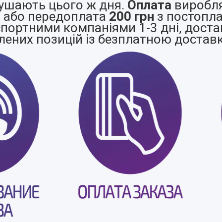
ушають цього ж дня.
Оплата
виробля
а або передоплата
200 грн
з постопла
портними компаніями 1-3 дні, доста
лених позицій із безплатною достав