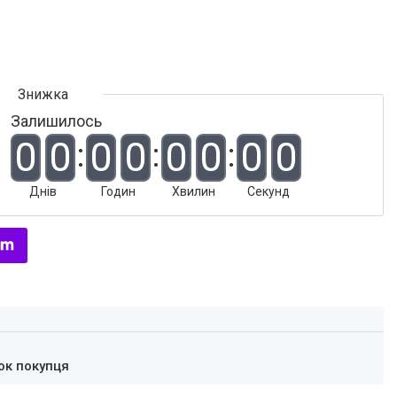
Залишилось
0
0
0
0
0
0
0
0
Днів
Годин
Хвилин
Секунд
ок покупця