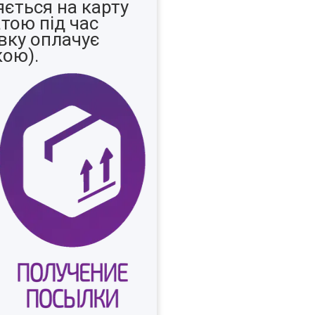
ється на карту
тою під час
вку оплачує
кою).