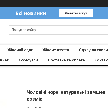
Жіночий одяг
Жіноче взуття
Одяг для хлопч
івчат
Аксесуари
Доставка та оплата
Контак
Чоловічі чорні натуральні замшеві
розмірі