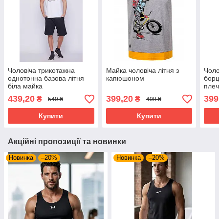
Чоловіча трикотажна
Майка чоловіча літня з
Чоло
однотонна базова літня
капюшоном
борц
біла майка
пле
439,20
399,20
399
₴
₴
549 ₴
499 ₴
Купити
Купити
Акційні пропозиції та новинки
Новинка
–20%
Новинка
–20%