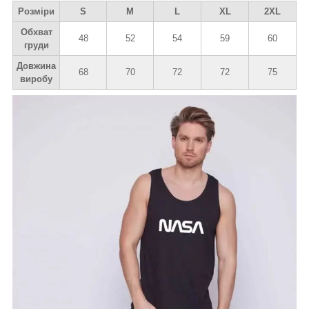
Розміри
S
M
L
XL
2XL
Обхват
48
52
54
59
60
груди
Довжина
68
70
72
72
75
виробу