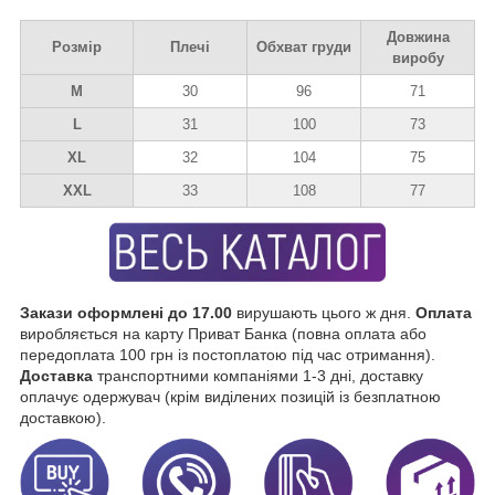
Довжина
Розмір
Плечі
Обхват груди
виробу
M
30
96
71
L
31
100
73
XL
32
104
75
XXL
33
108
77
Закази оформлені до 17.00
вирушають цього ж дня.
Оплата
виробляється на карту Приват Банка (повна оплата або
передоплата 100 грн із постоплатою під час отримання).
Доставка
транспортними компаніями 1-3 дні, доставку
оплачує одержувач (крім виділених позицій із безплатною
доставкою).