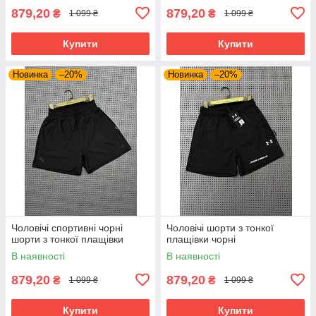
879,20
879,20
₴
₴
1 099 ₴
1 099 ₴
Купити
Купити
Новинка
–20%
Новинка
–20%
Чоловічі спортивні чорні
Чоловічі шорти з тонкої
шорти з тонкої плащівки
плащівки чорні
В наявності
В наявності
879,20
879,20
₴
₴
1 099 ₴
1 099 ₴
Купити
Купити