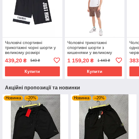
Чоловічі спортивні
Чоловічі трикотажні
Чоло
трикотажні чорні шорти у
спортивні шорти з
одно
великому розмірі
кишенями у великому
черв
розмірі
439,20
1 159,20
383
₴
₴
549 ₴
1 449 ₴
Купити
Купити
Акційні пропозиції та новинки
Новинка
–20%
Новинка
–20%