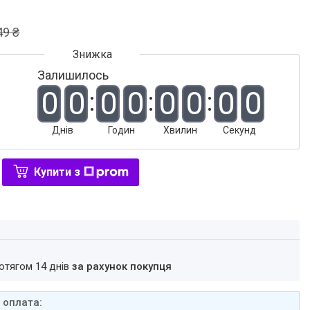
49 ₴
Залишилось
0
0
0
0
0
0
0
0
Днів
Годин
Хвилин
Секунд
Купити з
ротягом 14 днів
за рахунок покупця