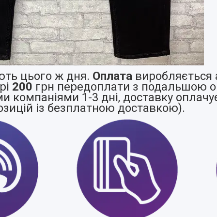
ть цього ж дня.
Оплата
виробляється а
ірі
200
грн передоплати з подальшою о
 компаніями 1-3 дні, доставку оплачу
озицій із безплатною доставкою).