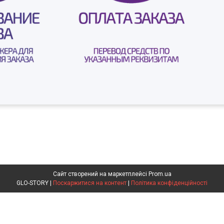
Сайт створений на маркетплейсі
Prom.ua
GLO-STORY |
Поскаржитися на контент
|
Політика конфіденційності