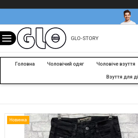
GLO-STORY
Головна
Чоловічий одяг
Чоловіче взуття
Взуття для д
Новинка