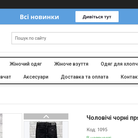
Жіночий одяг
Жіноче взуття
Одяг для хлопч
івчат
Аксесуари
Доставка та оплата
Контак
Чоловічі чорні п
Код:
1095