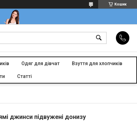
Кошик
иків
Одяг для дівчат
Взуття для хлопчиків
ти
Статті
рямі джинси підвужені донизу