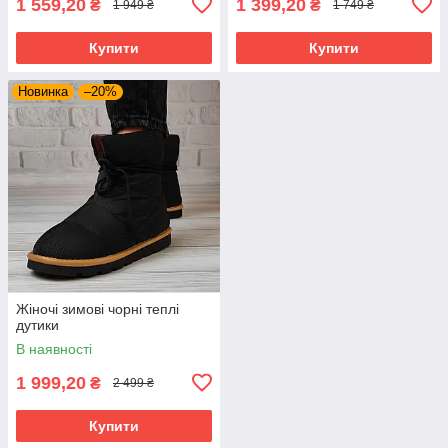
1 559,20
1 399,20
₴
₴
1 949 ₴
1 749 ₴
Купити
Купити
Новинка
–20%
Жіночі зимові чорні теплі
дутики
В наявності
1 999,20
₴
2 499 ₴
Купити