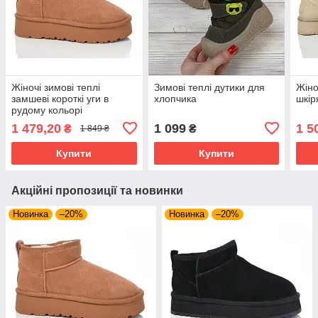
Жіночі зимові теплі
Зимові теплі дутики для
Жіно
замшеві короткі уги в
хлопчика
шкір
рудому кольорі
1 479,20
1 099
1 5
₴
₴
1 849 ₴
Купити
Купити
Акційні пропозиції та новинки
Новинка
–20%
Новинка
–20%