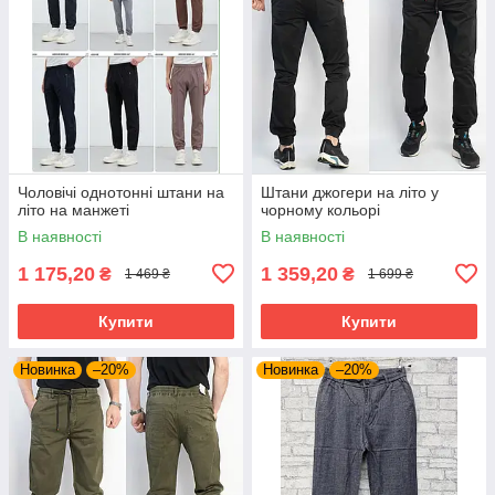
Чоловічі однотонні штани на
Штани джогери на літо у
літо на манжеті
чорному кольорі
В наявності
В наявності
1 175,20
1 359,20
₴
₴
1 469 ₴
1 699 ₴
Купити
Купити
Новинка
–20%
Новинка
–20%