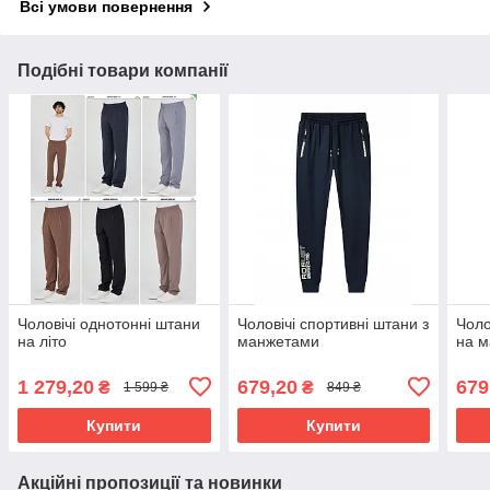
Всі умови повернення
Подібні товари компанії
Чоловічі однотонні штани
Чоловічі спортивні штани з
Чоло
на літо
манжетами
на м
1 279,20
679,20
679
₴
₴
1 599 ₴
849 ₴
Купити
Купити
Акційні пропозиції та новинки