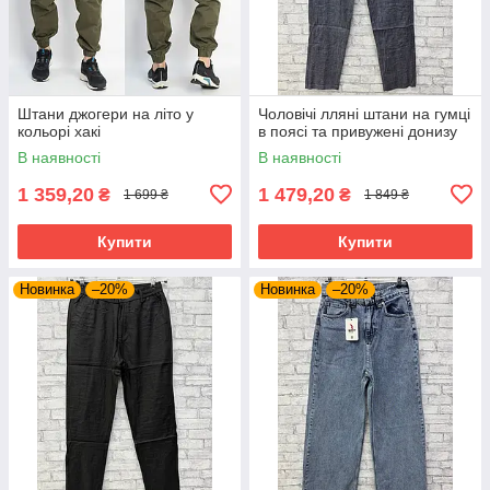
Штани джогери на літо у
Чоловічі лляні штани на гумці
кольорі хакі
в поясі та привужені донизу
В наявності
В наявності
1 359,20
1 479,20
₴
₴
1 699 ₴
1 849 ₴
Купити
Купити
Новинка
–20%
Новинка
–20%