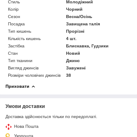
Стиль
Молодіжний
Колір
Чорний
Сезон
Весна/Осінь
Посадка
Завищена талія
Тип кишень
Прорізні
Кількість кишень
4 шт.
Застібка
Блискавка, Гудзики
Стан
Новий
Тип тканини
Джинс
Вигляд джинсів
Завужені
Розміри чоловічих джинсів
38
Приховати
Умови доставки
Доставка здійснюється тільки по передоплаті.
Нова Пошта
Укрпошта