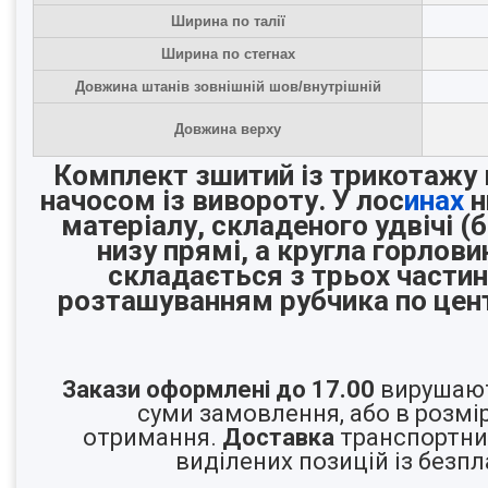
Ширина по талії
Ширина по стегнах
Довжина штанів зовнішній шов/внутрішній
Довжина верху
Комплект зшитий із трикотажу 
начосом із вивороту. У лос
инах
н
матеріалу, складеного удвічі (б
низу прямі, а кругла горлов
складається з трьох частин
розташуванням рубчика по цент
Закази оформлені до 17.00
вирушают
суми замовлення, або в розмір
отримання.
Доставка
транспортним
виділених позицій із безп