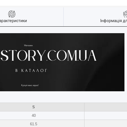
арактеристики
Інформація д
S
40
61.5