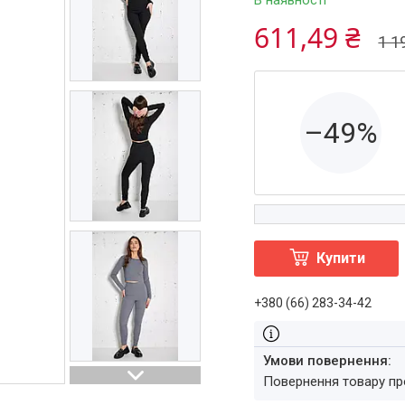
В наявності
611,49 ₴
1 1
–49%
Купити
+380 (66) 283-34-42
повернення товару п