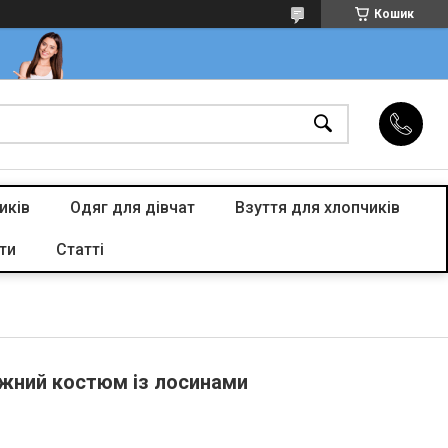
Кошик
иків
Одяг для дівчат
Взуття для хлопчиків
ти
Статті
жний костюм із лосинами