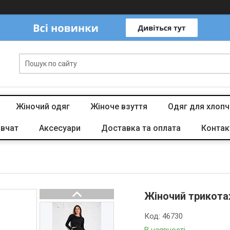
Жіночий одяг
Жіноче взуття
Одяг для хлопч
івчат
Аксесуари
Доставка та оплата
Контак
Жіночий трикота
Код:
46730