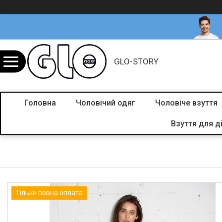
GLO-STORY
Головна
Чоловічий одяг
Чоловіче взуття
Взуття для д
Тільки повна оплата