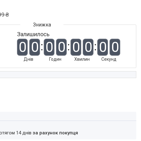
99 ₴
Залишилось
0
0
0
0
0
0
0
0
Днів
Годин
Хвилин
Секунд
ротягом 14 днів
за рахунок покупця