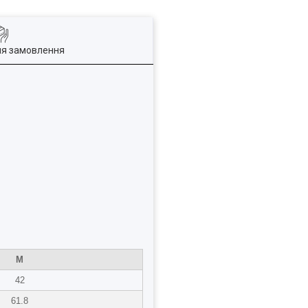
ля замовлення
M
42
61.8