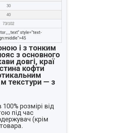
30
40
73/102
tor__text" style="text-
lign:middle">45
оною і з тонким
пояс з основного
ави довгі, краї
астина кофти
ертикальним
м текстури — з
 100% розмірі від
ою під час
одержувач (крім
товара.