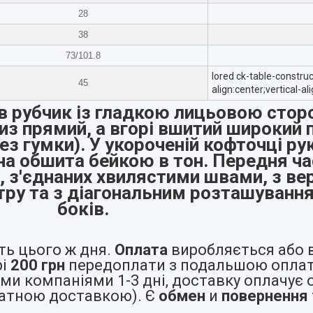
28
38
73/101.8
lored ck-table-construc
45
align:center;vertical-a
в рубчик із гладкою лицьовою стор
из прямий, а вгорі вшитий широкий 
ез гумки). У укороченій кофточці рук
ина обшита бейкою в тон. Передня ч
, з'єднаних хвилястими швами, з в
ру та з діагональним розташування
боків.
ь цього ж дня.
Оплата
виробляється або в
і
200 грн
передоплати з подальшою оплат
и компаніями 1-3 дні, доставку оплачує 
латною доставкою). Є
обмен
и
повернення