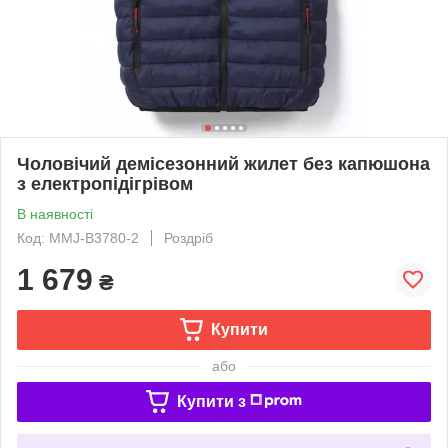
Чоловічий демісезонний жилет без капюшона
з електропідігрівом
В наявності
Код: MMJ-B3780-2
Роздріб
1 679
₴
Купити
або
Купити з