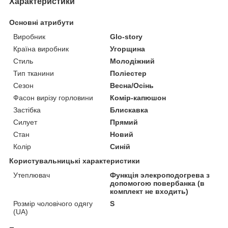
Характеристики
Основні атрибути
Виробник
Glo-story
Країна виробник
Угорщина
Стиль
Молодіжний
Тип тканини
Поліестер
Сезон
Весна/Осінь
Фасон вирізу горловини
Комір-капюшон
Застібка
Блискавка
Силует
Прямий
Стан
Новий
Колір
Синій
Користувальницькі характеристики
Утеплювач
Функція элекроподогрева з
допомогою повербанка (в
комплект не входить)
Розмір чоловічого одягу
S
(UA)