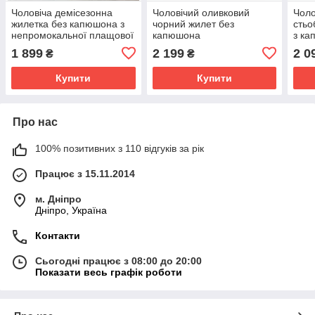
Чоловіча демісезонна
Чоловічий оливковий
Чоло
жилетка без капюшона з
чорний жилет без
стьо
непромокальної плащової
капюшона
з ка
тканини в темно-сірому
елек
1 899
2 199
2 0
₴
₴
кольорі
Купити
Купити
Про нас
100% позитивних з 110 відгуків за рік
Працює з 15.11.2014
м. Дніпро
Дніпро, Україна
Контакти
Сьогодні працює з 08:00 до 20:00
Показати весь графік роботи