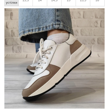
23,5
24
24,5
25
25,5
26
устілки