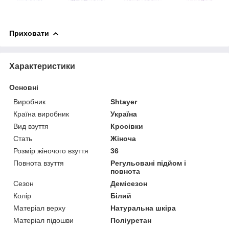
Приховати
Характеристики
Основні
Виробник
Shtayer
Країна виробник
Україна
Вид взуття
Кросівки
Стать
Жіноча
Розмір жіночого взуття
36
Повнота взуття
Регульовані підйом і
повнота
Сезон
Демісезон
Колір
Білий
Матеріал верху
Натуральна шкіра
Матеріал підошви
Поліуретан