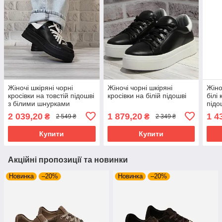
Жіночі шкіряні чорні
Жіночі чорні шкіряні
Жіно
кросівки на товстій підошві
кросівки на білій підошві
білі
з білими шнурками
підо
2 039,20
1 879,20
1 4
₴
₴
2 549 ₴
2 349 ₴
Купити
Купити
Акційні пропозиції та новинки
Новинка
–20%
Новинка
–20%