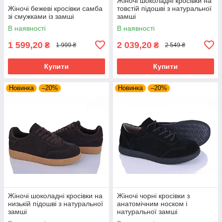
Жіночі шоколадні кросівки на
Жіночі бежеві кросівки самба
товстій підошві з натуральної
зі смужками із замші
замші
В наявності
В наявності
1 599,20
2 039,20
₴
₴
1 999 ₴
2 549 ₴
Купити
Купити
Новинка
–20%
Новинка
–20%
Жіночі шоколадні кросівки на
Жіночі чорні кросівки з
низькій підошві з натуральної
анатомічним носком і
замші
натуральної замші