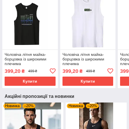
Чоловіча літня майка-
Чоловіча літня майка-
Чоло
борцовка із широкими
борцовка із широкими
борц
плечима
плечима
пле
399,20
399,20
399
₴
₴
499 ₴
499 ₴
Купити
Купити
Акційні пропозиції та новинки
Новинка
–20%
Новинка
–20%