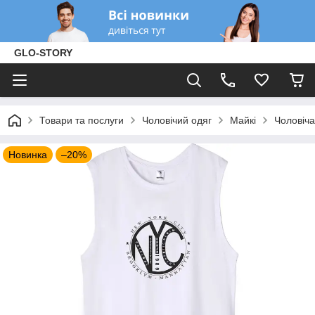
GLO-STORY
Товари та послуги
Чоловічий одяг
Майкі
Чоловіча
Новинка
–20%