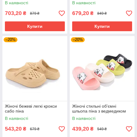
В наявності
В наявності
703,20
679,20
₴
₴
879 ₴
849 ₴
Купити
Купити
–20%
–20%
Жіночі бежеві легкі крокси
Жіночі стильні об'ємні
сабо піна
шльопа піна з ведмедиком
В наявності
В наявності
543,20
439,20
₴
₴
679 ₴
549 ₴