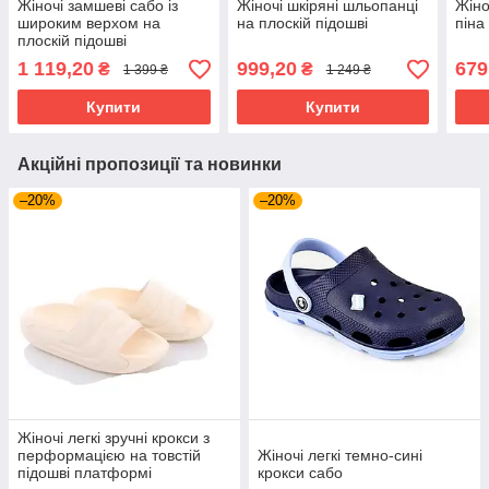
Жіночі замшеві сабо із
Жіночі шкіряні шльопанці
Жіно
широким верхом на
на плоскій підошві
піна 
плоскій підошві
1 119,20
999,20
679
₴
₴
1 399 ₴
1 249 ₴
Купити
Купити
Акційні пропозиції та новинки
–20%
–20%
Жіночі легкі зручні крокси з
перформацією на товстій
Жіночі легкі темно-сині
підошві платформі
крокси сабо