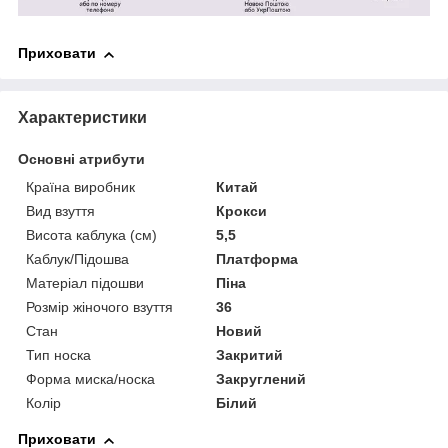
Приховати
Характеристики
Основні атрибути
Країна виробник
Китай
Вид взуття
Крокси
Висота каблука (см)
5,5
Каблук/Підошва
Платформа
Матеріал підошви
Піна
Розмір жіночого взуття
36
Стан
Новий
Тип носка
Закритий
Форма миска/носка
Закруглений
Колір
Білий
Приховати