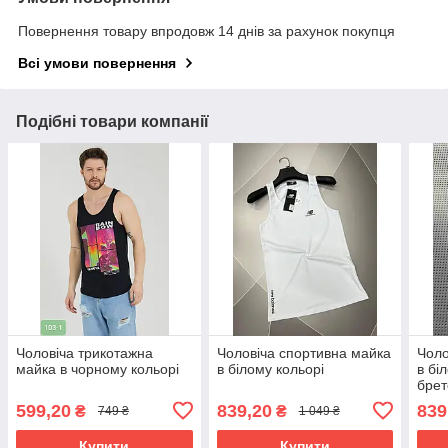
Повернення товару впродовж 14 днів за рахунок покупця
Всі умови повернення
Подібні товари компанії
Чоловіча трикотажна
Чоловіча спортивна майка
Чоло
майка в чорному кольорі
в білому кольорі
в бі
бре
599,20
839,20
839
₴
₴
749 ₴
1 049 ₴
Купити
Купити