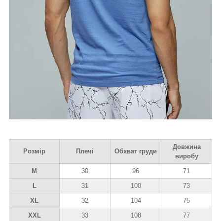
Довжина
Розмір
Плечі
Обхват груди
виробу
M
30
96
71
L
31
100
73
XL
32
104
75
XXL
33
108
77