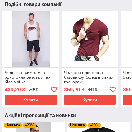
Подібні товари компанії
Чоловіча трикотажна
Чоловіча однотонна
Чоло
однотонна базова літня
базова футболка в різних
базо
біла майка
кольорах
439,20
359,20
359
₴
₴
549 ₴
449 ₴
Купити
Купити
Акційні пропозиції та новинки
Новинка
–20%
Новинка
–20%