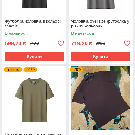
Футболка чоловіча в кольорі
Чоловіча oversize футболка у
графіт
різних кольорах
В наявності
В наявності
599,20
719,20
₴
₴
749 ₴
899 ₴
Купити
Купити
Новинка
–20%
–20%
Чоловіча стильна однотонна