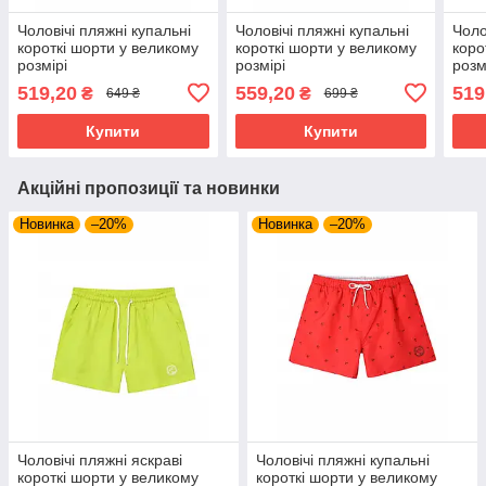
Чоловічі пляжні купальні
Чоловічі пляжні купальні
Чоло
короткі шорти у великому
короткі шорти у великому
коро
розмірі
розмірі
розм
519,20
559,20
519
₴
₴
649 ₴
699 ₴
Купити
Купити
Акційні пропозиції та новинки
Новинка
–20%
Новинка
–20%
Чоловічі пляжні яскраві
Чоловічі пляжні купальні
короткі шорти у великому
короткі шорти у великому