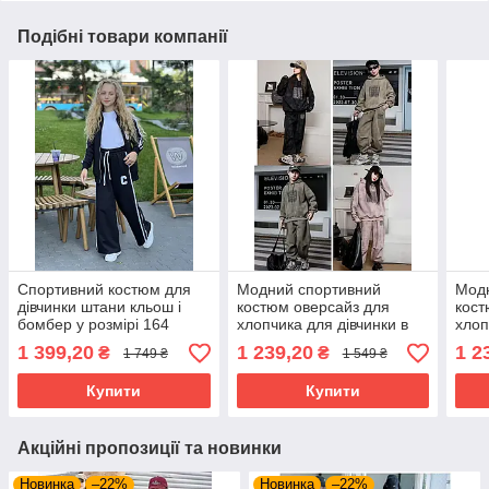
Подібні товари компанії
Спортивний костюм для
Модний спортивний
Мод
дівчинки штани кльош і
костюм оверсайз для
кост
бомбер у розмірі 164
хлопчика для дівчинки в
хлоп
оливковому кольорі
1 399,20
1 239,20
1 2
₴
₴
1 749 ₴
1 549 ₴
Купити
Купити
Акційні пропозиції та новинки
Новинка
–22%
Новинка
–22%