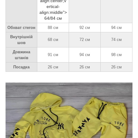
align:center;v
ertical-
align:middle">
64/84 см
Обхват стегон
88 см
92 см
94 см
Внутрішній
68 см
72 см
74 см
шов
Довжина
91 см
94 см
98 см
штанів
Посадка
26 см
26 см
26 см