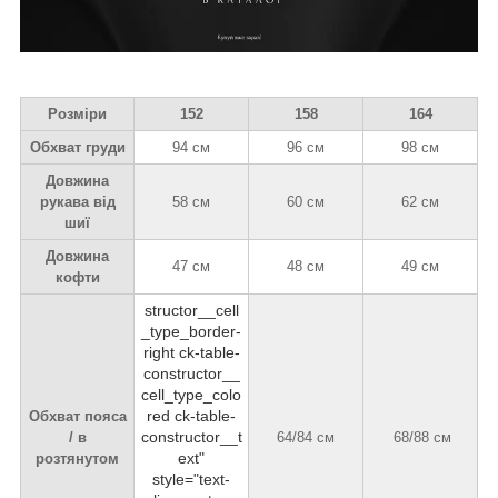
Розміри
152
158
164
Обхват груди
94 см
96 см
98 см
Довжина
рукава від
58 см
60 см
62 см
шиї
Довжина
47 см
48 см
49 см
кофти
structor__cell
_type_border-
right ck-table-
constructor__
cell_type_colo
red ck-table-
Обхват пояса
constructor__t
/ в
64/84 см
68/88 см
ext"
розтянутом
style="text-