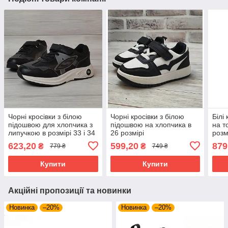
Чорні кросівки з білою
Чорні кросівки з білою
Білі
підошвою для хлопчика з
підошвою на хлопчика в
на т
липучкою в розмірі 33 і 34
26 розмірі
розм
623,20
599,20
879
₴
₴
779 ₴
749 ₴
Купити
Купити
Акційні пропозиції та новинки
Новинка
–20%
Новинка
–20%