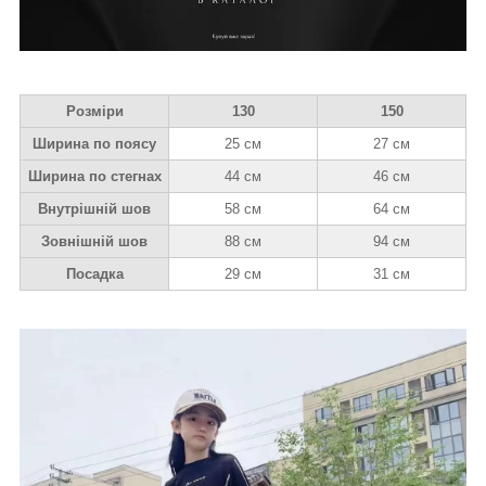
Розміри
130
150
Ширина по поясу
25 см
27 см
Ширина по стегнах
44 см
46 см
Внутрішній шов
58 см
64 см
Зовнішній шов
88 см
94 см
Посадка
29 см
31 см