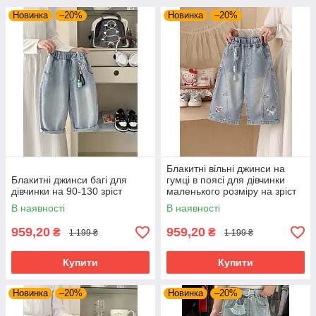
Новинка
–20%
Новинка
–20%
Блакитні вільні джинси на
Блакитні джинси багі для
гумці в поясі для дівчинки
дівчинки на 90-130 зріст
маленького розміру на зріст
90 - 130
В наявності
В наявності
959,20
959,20
₴
₴
1 199 ₴
1 199 ₴
Купити
Купити
Новинка
–20%
Новинка
–20%