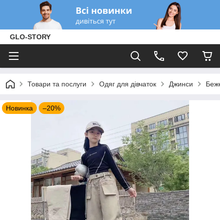
GLO-STORY
Товари та послуги
Одяг для дівчаток
Джинси
Беже
Новинка
–20%