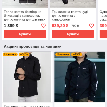
Тепла кофта бомбер на
Трикотажна кофта худі
Одно
блискавці з капюшоном
для хлопчика з
на х
для хлопчика для дівчинки
капюшоном
рук
1 399
639,20
399
₴
₴
799 ₴
Купити
Купити
Акційні пропозиції та новинки
Новинка
–40%
Новинка
–40%
Класична однотонна сорочка