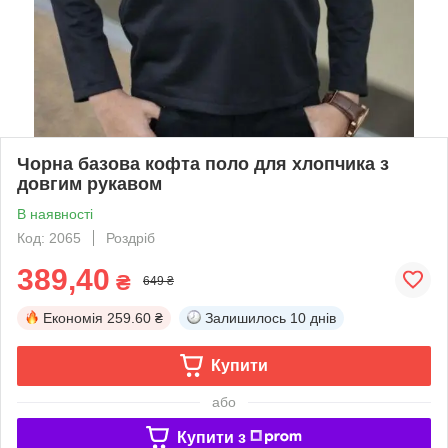
Чорна базова кофта поло для хлопчика з
довгим рукавом
В наявності
Код: 2065
Роздріб
389,40
₴
649 ₴
Економія
259.60 ₴
Залишилось
10 днів
Купити
або
Купити з