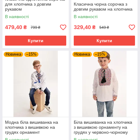
для хлопчика з довгим
Класична чорна сорочка з
рукавом
довгим рукавом на хлопчика
В наявності
В наявності
479,40
329,40
₴
₴
799 ₴
549 ₴
Купити
Купити
Новинка
–15%
Новинка
–15%
Модна біла вишиванка на
Біла вишиванка на хлопчика
хлопчика з вишивкою на
з вишивкою орнаменту на
грудях орнамент
грудях у червоно-чорному
кольорі
В наявності
В наявності