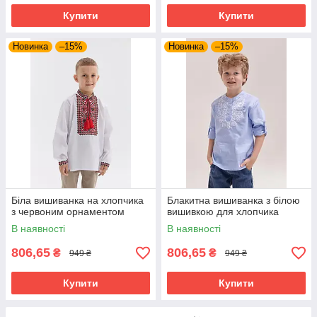
Купити
Купити
Новинка
–15%
Новинка
–15%
Біла вишиванка на хлопчика
Блакитна вишиванка з білою
з червоним орнаментом
вишивкою для хлопчика
В наявності
В наявності
806,65
806,65
₴
₴
949 ₴
949 ₴
Купити
Купити