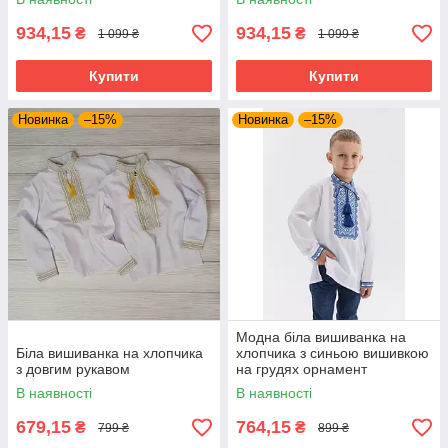
934,15
934,15
₴
₴
1 099 ₴
1 099 ₴
Купити
Купити
Новинка
–15%
Новинка
–15%
Модна біла вишиванка на
Біла вишиванка на хлопчика
хлопчика з синьою вишивкою
з довгим рукавом
на грудях орнамент
В наявності
В наявності
679,15
764,15
₴
₴
799 ₴
899 ₴