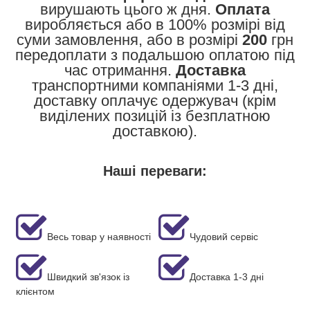
вирушають цього ж дня.
Оплата
виробляється або в 100% розмірі від
суми замовлення, або в розмірі
200
грн
передоплати з подальшою оплатою під
час отримання.
Доставка
транспортними компаніями 1-3 дні,
доставку оплачує одержувач (крім
виділених позицій із безплатною
доставкою).
Наші переваги:
Весь товар у наявності
Чудовий сервіс
Швидкий зв'язок із
Доставка 1-3 дні
клієнтом