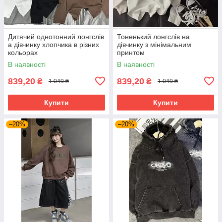
Дитячий однотонний лонгслів
Тоненький лонгслів на
а дівчинку хлопчика в різних
дівчинку з мінімальним
кольорах
принтом
В наявності
В наявності
839,20
839,20
₴
₴
1 049 ₴
1 049 ₴
Купити
Купити
–20%
–20%