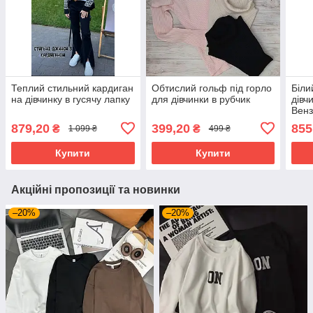
Теплий стильний кардиган
Обтислий гольф під горло
Біли
на дівчинку в гусячу лапку
для дівчинки в рубчик
дівч
Вен
879,20
399,20
855
₴
₴
1 099 ₴
499 ₴
Купити
Купити
Акційні пропозиції та новинки
–20%
–20%