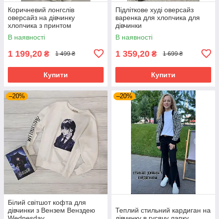
Коричневий лонгслів
Підліткове худі оверсайз
оверсайз на дівчинку
варенка для хлопчика для
хлопчика з принтом
дівчинки
В наявності
В наявності
1 199,20
1 359,20
₴
₴
1 499 ₴
1 699 ₴
Купити
Купити
–20%
–20%
Білий світшот кофта для
дівчинки з Вензем Венздею
Теплий стильний кардиган на
Wednesday
дівчинку в гусячу лапку