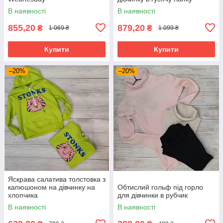
В наявності
В наявності
855,20
879,20
₴
₴
1 069 ₴
1 099 ₴
Купити
Купити
–20%
–20%
Яскрава салатива толстовка з
капюшоном на дівчинку на
Обтислий гольф під горло
хлопчика
для дівчинки в рубчик
В наявності
В наявності