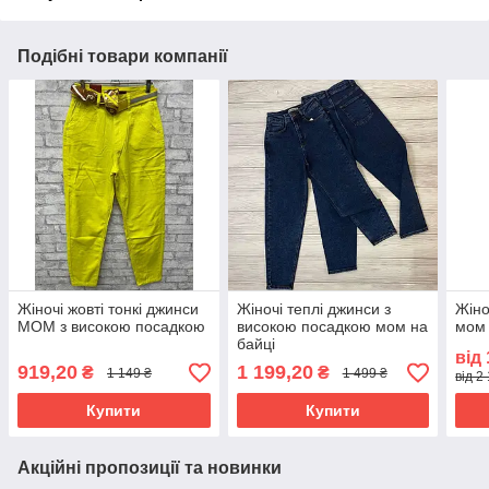
Подібні товари компанії
Жіночі жовті тонкі джинси
Жіночі теплі джинси з
Жіно
МОМ з високою посадкою
високою посадкою мом на
мом 
байці
від
919,20
1 199,20
₴
₴
1 149 ₴
1 499 ₴
від 2
Купити
Купити
Акційні пропозиції та новинки