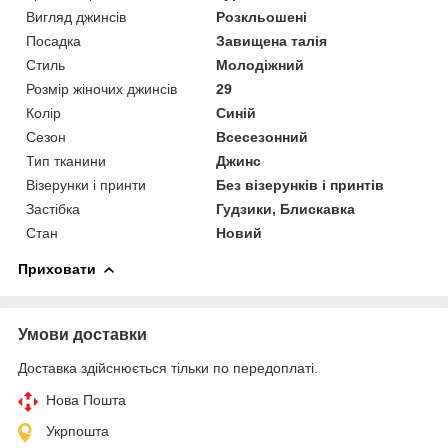
Вигляд джинсів
Розкльошені
Посадка
Завищена талія
Стиль
Молодіжний
Розмір жіночих джинсів
29
Колір
Синій
Сезон
Всесезонний
Тип тканини
Джинс
Візерунки і принти
Без візерунків і принтів
Застібка
Гудзики, Блискавка
Стан
Новий
Приховати
Умови доставки
Доставка здійснюється тільки по передоплаті.
Нова Пошта
Укрпошта