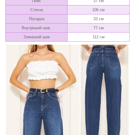
Пояс
37 см
Стегна
106 см
Посадка
33 см
Внутрішній шов
77 см
Зовнішній шов
112 см