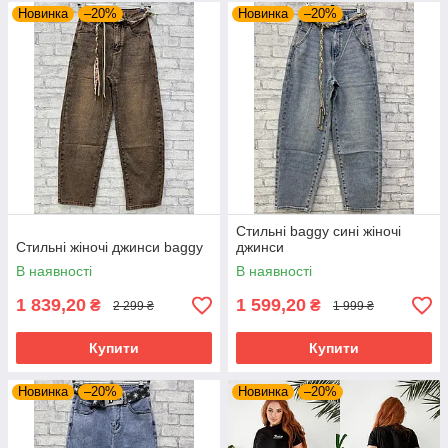
Новинка
–20%
Новинка
–20%
Стильні baggy сині жіночі
Стильні жіночі джинси baggy
джинси
В наявності
В наявності
1 839,20
1 599,20
₴
₴
2 299 ₴
1 999 ₴
Купити
Купити
Новинка
–20%
Новинка
–20%