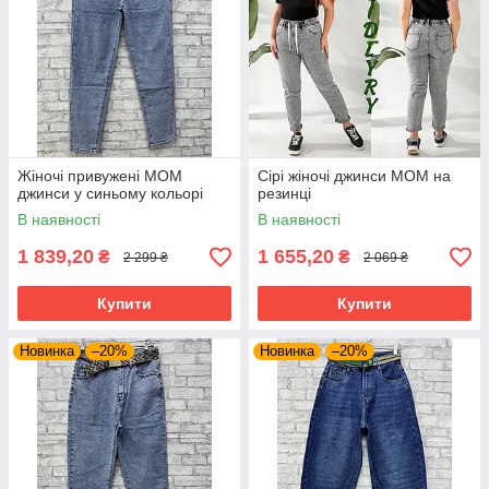
Жіночі привужені МОМ
Сірі жіночі джинси МОМ на
джинси у синьому кольорі
резинці
В наявності
В наявності
1 839,20
1 655,20
₴
₴
2 299 ₴
2 069 ₴
Купити
Купити
Новинка
–20%
Новинка
–20%