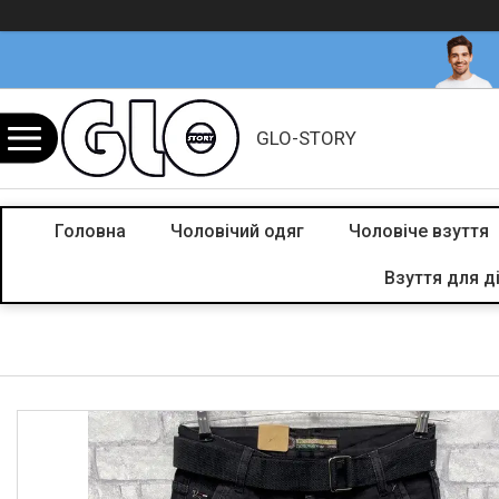
GLO-STORY
Головна
Чоловічий одяг
Чоловіче взуття
Взуття для д