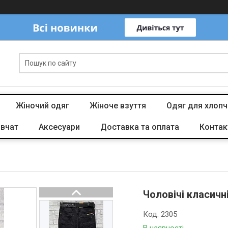
Жіночий одяг
Жіноче взуття
Одяг для хлопч
івчат
Аксесуари
Доставка та оплата
Контак
Чоловічі класичн
Код:
2305