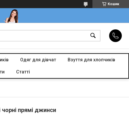
Кошик
иків
Одяг для дівчат
Взуття для хлопчиків
ти
Статті
і чорні прямі джинси