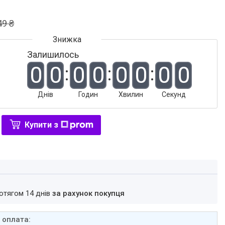
49 ₴
Залишилось
0
0
0
0
0
0
0
0
Днів
Годин
Хвилин
Секунд
Купити з
ротягом 14 днів
за рахунок покупця