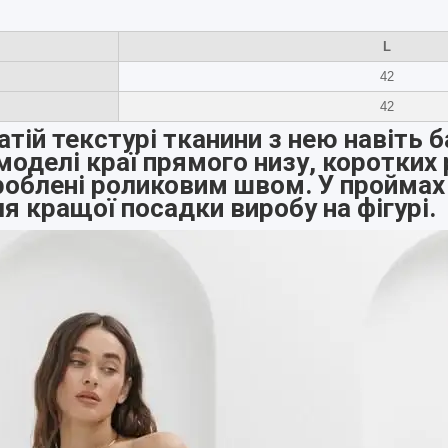
L
42
42
тій текстурі тканини з нею навіть б
моделі краї прямого низу, коротких 
броблені роликовим швом. У проймах
я кращої посадки виробу на фігурі.