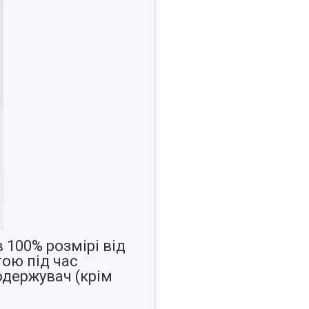
 100% розмірі від
ою під час
одержувач (крім