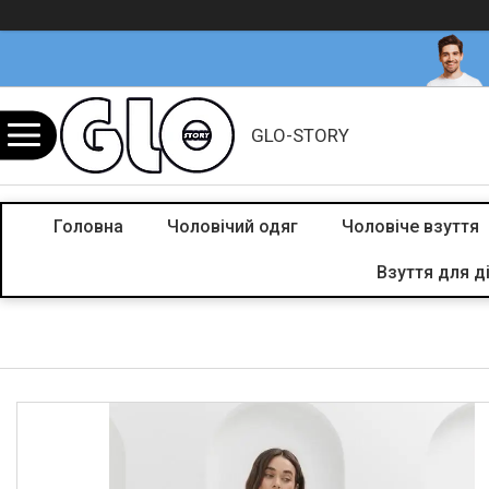
GLO-STORY
Головна
Чоловічий одяг
Чоловіче взуття
Взуття для д