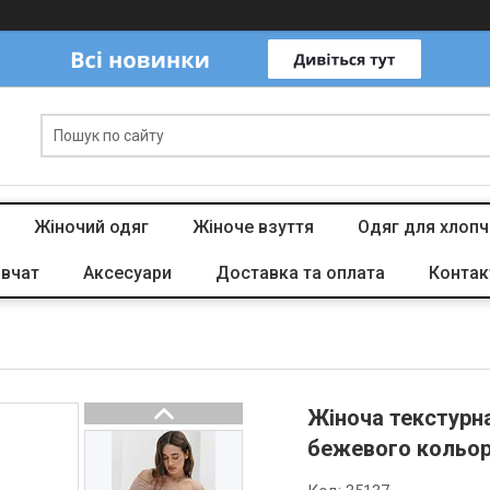
Жіночий одяг
Жіноче взуття
Одяг для хлопч
івчат
Аксесуари
Доставка та оплата
Контак
Жіноча текстурна
бежевого кольо