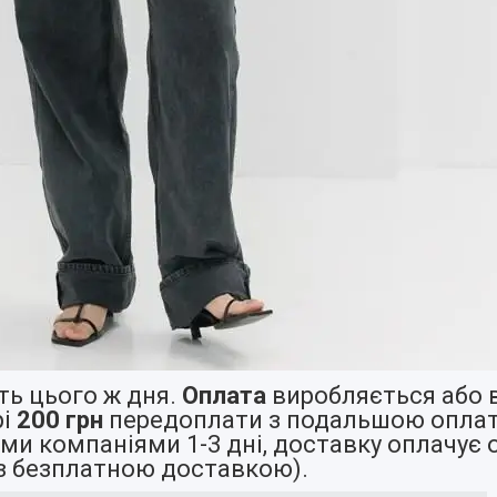
ь цього ж дня.
Оплата
виробляється або в
рі
200 грн
передоплати з подальшою оплат
и компаніями 1-3 дні, доставку оплачує 
й із безплатною доставкою).