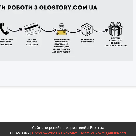
Сайт створений на маркетплейсі
Prom.ua
GLO-STORY |
Поскаржитися на контент
|
Політика конфіденційності