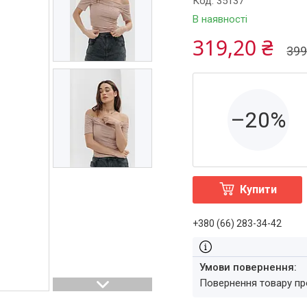
Код:
35137
В наявності
319,20 ₴
399
–20%
Купити
+380 (66) 283-34-42
повернення товару п