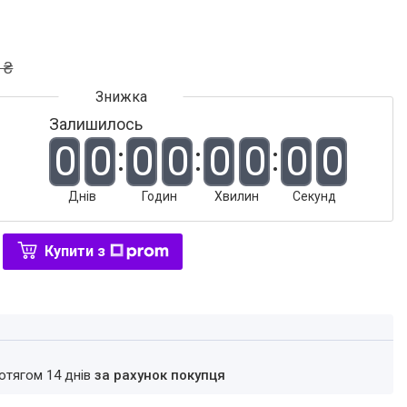
 ₴
Залишилось
0
0
0
0
0
0
0
0
Днів
Годин
Хвилин
Секунд
Купити з
ротягом 14 днів
за рахунок покупця