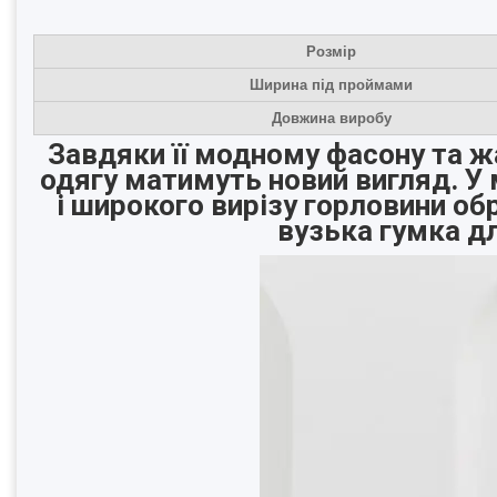
Розмір
Ширина під проймами
Довжина виробу
Завдяки її модному фасону та жа
одягу матимуть новий вигляд. У 
і широкого вирізу горловини о
вузька гумка дл