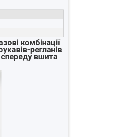
азові комбінації
рукавів-регланів
 спереду вшита