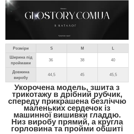
Розміри
S
M
L
Ширина під
36
38
40
проймами
Довжина
44,5
45
45,5
виробу
Укорочена модель, зшита з
трикотажу в дрібний рубчик,
спереду прикрашена безліччю
маленьких сердечок із
машинної вишивки гладдю.
Низ виробу прямий, а кругла
горловина та пройми обшиті