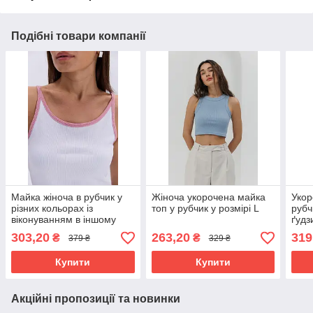
Подібні товари компанії
Майка жіноча в рубчик у
Жіноча укорочена майка
Укор
різних кольорах із
топ у рубчик у розмірі L
рубч
віконуванням в іншому
ґудз
кольорі
303,20
263,20
319
₴
₴
379 ₴
329 ₴
Купити
Купити
Акційні пропозиції та новинки