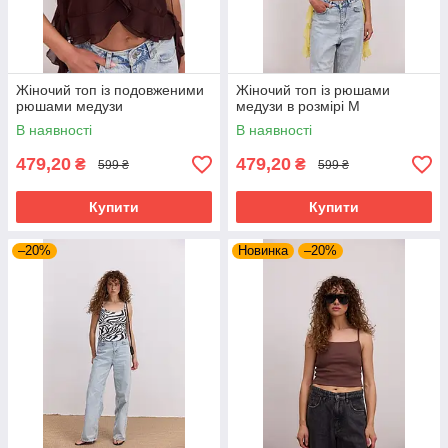
Жіночий топ із подовженими
Жіночий топ із рюшами
рюшами медузи
медузи в розмірі М
В наявності
В наявності
479,20
479,20
₴
₴
599 ₴
599 ₴
Купити
Купити
–20%
Новинка
–20%