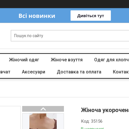
Жіночий одяг
Жіноче взуття
Одяг для хлопч
івчат
Аксесуари
Доставка та оплата
Контак
Жіноча укорочен
Код:
35156