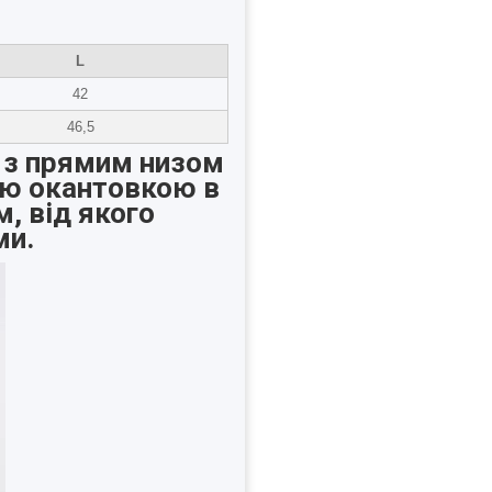
L
42
46,5
, з прямим низом
ою окантовкою в
, від якого
ми.