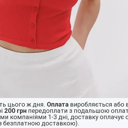
ь цього ж дня.
Оплата
виробляється або в
рі
200 грн
передоплати з подальшою оплат
и компаніями 1-3 дні, доставку оплачує 
й із безплатною доставкою).