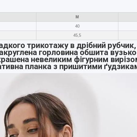
M
40
45,5
адкого трикотажу в дрібний рубчик
закруглена горловина обшита вузьк
икрашена невеликим фігурним вирізом
ативна планка з пришитими ґудзика