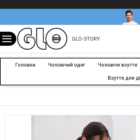
GLO-STORY
Головна
Чоловічий одяг
Чоловіче взуття
Взуття для д