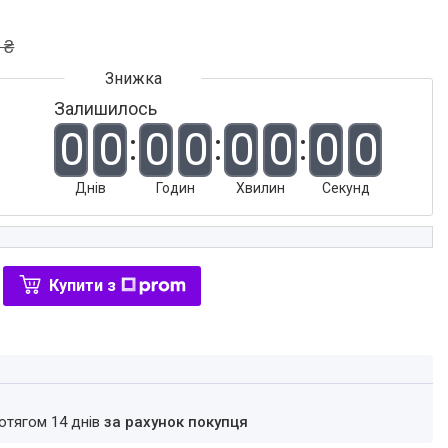
 ₴
Залишилось
0
0
0
0
0
0
0
0
Днів
Годин
Хвилин
Секунд
Купити з
ротягом 14 днів
за рахунок покупця