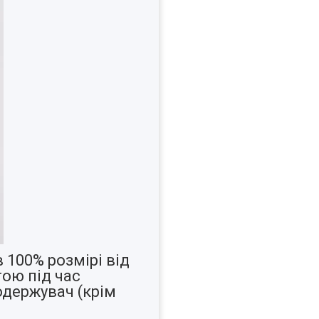
 100% розмірі від
ою під час
одержувач (крім