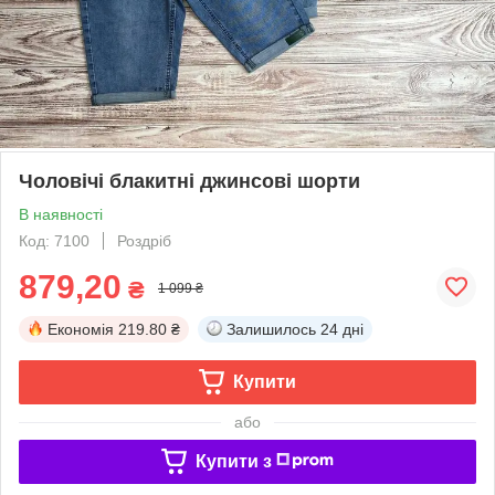
Чоловічі блакитні джинсові шорти
В наявності
Код: 7100
Роздріб
879,20
₴
1 099 ₴
Економія
219.80 ₴
Залишилось
24 дні
Купити
або
Купити з