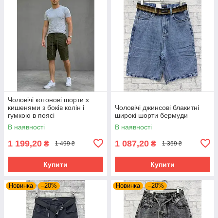
Чоловічі котонові шорти з
кишенями з боків колін і
Чоловічі джинсові блакитні
гумкою в поясі
широкі шорти бермуди
В наявності
В наявності
1 199,20
1 087,20
₴
₴
1 499 ₴
1 359 ₴
Купити
Купити
Новинка
–20%
Новинка
–20%