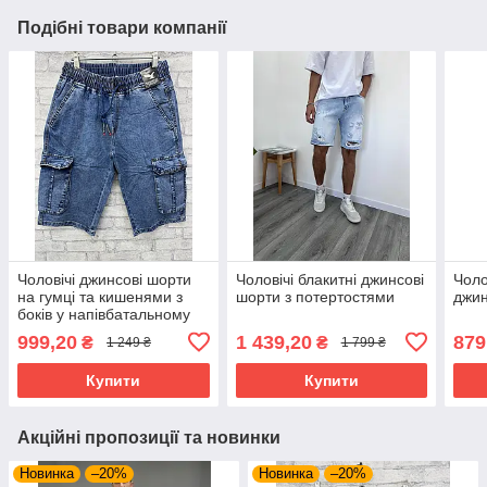
Подібні товари компанії
Чоловічі джинсові шорти
Чоловічі блакитні джинсові
Чоло
на гумці та кишенями з
шорти з потертостями
джин
боків у напівбатальному
розмірі
999,20
1 439,20
879
₴
₴
1 249 ₴
1 799 ₴
Купити
Купити
Акційні пропозиції та новинки
Новинка
–20%
Новинка
–20%