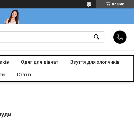
Кошик
иків
Одяг для дівчат
Взуття для хлопчиків
ти
Статті
муди