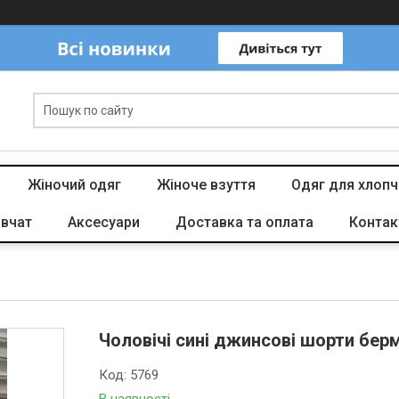
Жіночий одяг
Жіноче взуття
Одяг для хлопч
івчат
Аксесуари
Доставка та оплата
Контак
Чоловічі сині джинсові шорти бер
Код:
5769