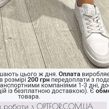
ають цього ж дня.
Оплата
виробляє
в розмірі
200 грн
передоплати з по
анспортними компаніями 1-3 дні, до
цій із безплатною доставкою). Є
обм
товара.