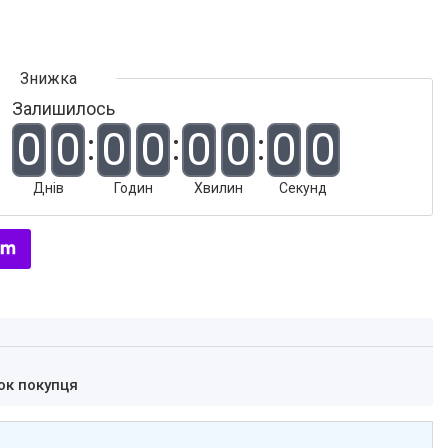
Залишилось
0
0
0
0
0
0
0
0
Днів
Годин
Хвилин
Секунд
ок покупця