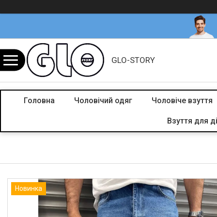
GLO-STORY
Головна
Чоловічий одяг
Чоловіче взуття
Взуття для д
Новинка