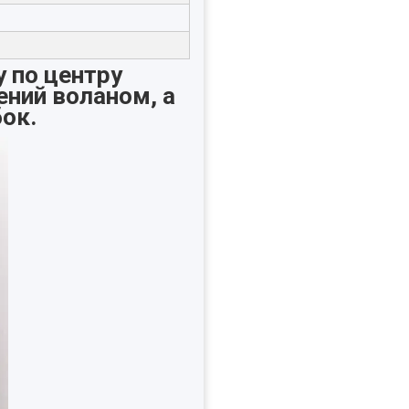
у по центру
ений воланом, а
бок.