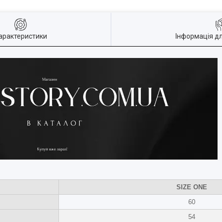
арактеристики
Інформація д
SIZE ONE
60
54