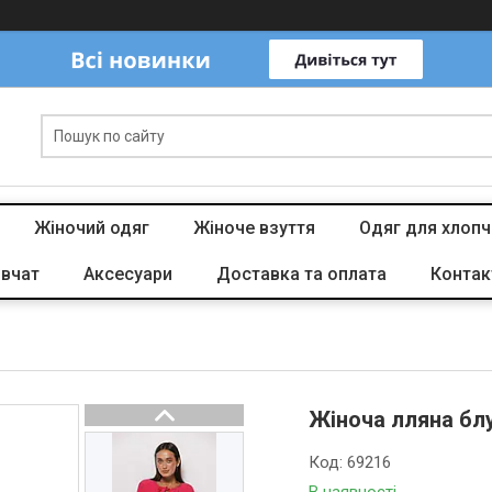
Жіночий одяг
Жіноче взуття
Одяг для хлопч
івчат
Аксесуари
Доставка та оплата
Контак
Жіноча лляна бл
Код:
69216