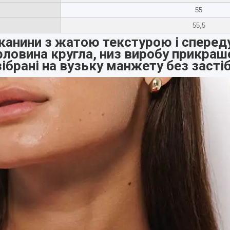
55
55,5
канини з жатою текстурою і сперед
орловина кругла, низ виробу прикраш
зібрані на вузьку манжету без засті