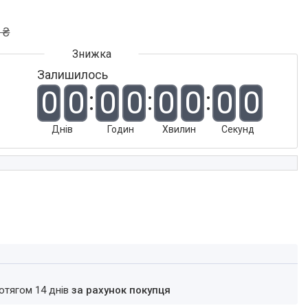
 ₴
Залишилось
0
0
0
0
0
0
0
0
Днів
Годин
Хвилин
Секунд
ротягом 14 днів
за рахунок покупця