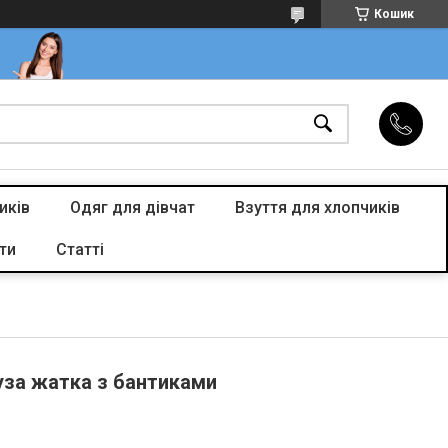
Кошик
иків
Одяг для дівчат
Взуття для хлопчиків
ти
Статті
уза жатка з бантиками